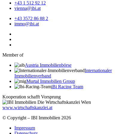
+43 1 512 92 12
vienna@ibi.at
+43 3572 86 88 2
immo@ibi.at
Member of
Austria Immobilienbörse
Internationaler
Immobilienverband
Murtal Immobilien Group
iBi Racing Team
Kooperation schafft Vorsprung
www.wirtschaftskanzlei.at
© Copyright – IBI Immobilien 2026
Impressum
Datenschutz