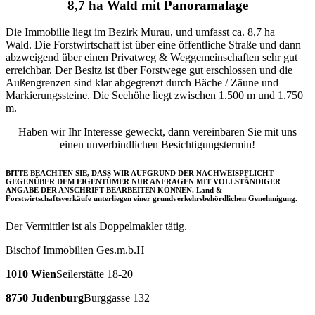
8,7 ha Wald mit Panoramalage
Die Immobilie liegt
im Bezirk Murau
, und umfasst ca.
8,7
ha
Wald.
Die Forstwirtschaft ist über eine öffentliche Straße und dann
abzweigend über einen Privatweg & Weggemeinschaften sehr gut
erreichbar.
Der Besitz ist
über Forstwege gut erschlossen und die
Außengrenzen sind klar abgegrenzt durch Bäche / Zäune und
Markierungssteine. Die Seehöhe liegt zwischen 1.500 m und 1.750
m.
Haben wir Ihr Interesse geweckt, dann vereinbaren Sie mit uns
einen unverbindlichen Besichtigungstermin!
BITTE BEACHTEN SIE, DASS WIR AUFGRUND DER NACHWEISPFLICHT
GEGENÜBER DEM EIGENTÜMER NUR ANFRAGEN MIT VOLLSTÄNDIGER
ANGABE DER ANSCHRIFT BEARBEITEN KÖNNEN.
Land &
Forstwirtschaftsverkäufe unterliegen einer grundverkehrsbehördlichen Genehmigung.
Der Vermittler ist als Doppelmakler tätig.
Bischof Immobilien Ges.m.b.H
1010 Wien
Seilerstätte 18-20
8750 Judenburg
Burggasse 132