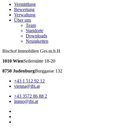
Vermittlung
Bewertung
Verwaltung
Über uns
Team
Standorte
Downloads
Neuigkeiten
Bischof Immobilien Ges.m.b.H
1010 Wien
Seilerstätte 18-20
8750 Judenburg
Burggasse 132
+43 1 512 92 12
vienna@ibi.at
+43 3572 86 88 2
immo@ibi.at