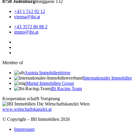
8750 Judenburg
Burggasse 132
+43 1 512 92 12
vienna@ibi.at
+43 3572 86 88 2
immo@ibi.at
Member of
Austria Immobilienbörse
Internationaler Immobili
Murtal Immobilien Group
iBi Racing Team
Kooperation schafft Vorsprung
www.wirtschaftskanzlei.at
© Copyright – IBI Immobilien 2026
Impressum