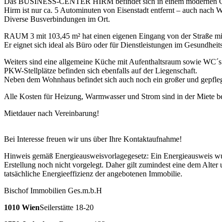
Das BUSINESS-CENTER HIRM befindet sich in einem modernen Gebä
Hirm ist nur ca. 5 Autominuten von Eisenstadt entfernt – auch nach 
Diverse Busverbindungen im Ort.
RAUM 3 mit 103,45 m² hat einen eigenen Eingang von der Straße mi
Er eignet sich ideal als Büro oder für Dienstleistungen im Gesundheit
Weiters sind eine allgemeine Küche mit Aufenthaltsraum sowie WC´s
PKW-Stellplätze befinden sich ebenfalls auf der Liegenschaft.
Neben dem Wohnhaus befindet sich auch noch ein großer und gepfleg
Alle Kosten für Heizung, Warmwasser und Strom sind in der Miete ber
Mietdauer nach Vereinbarung!
Bei Interesse freuen wir uns über Ihre Kontaktaufnahme!
Hinweis gemäß Energieausweisvorlagegesetz: Ein Energieausweis wurd
Erstellung noch nicht vorgelegt. Daher gilt zumindest eine dem Alte
tatsächliche Energieeffizienz der angebotenen Immobilie.
Bischof Immobilien Ges.m.b.H
1010 Wien
Seilerstätte 18-20