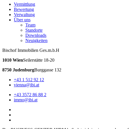
Vermittlung
Bewertung
Verwaltung
Über uns
Team
Standorte
Downloads
Neuigkeiten
Bischof Immobilien Ges.m.b.H
1010 Wien
Seilerstätte 18-20
8750 Judenburg
Burggasse 132
+43 1 512 92 12
vienna@ibi.at
+43 3572 86 88 2
immo@ibi.at