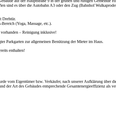
ude auf der Hauptstraße 9 in der grünen und ruhigen Gemeinde Hi
Wien sind es über die Autobahn A3 oder den Zug (Bahnhof Wulkaproders
t Drehtür.
s-Bereich (Yoga, Massage, etc.).
 vorhanden – Reinigung inklusive!
ter Parkgarten zur allgemeinen Benützung der Mieter im Haus.
eits enthalten!
e vom Eigentümer bzw. Verkäufer, nach unserer Aufklärung über die g
r und der Art des Gebäudes entsprechende Gesamtenergieeffizienz als v