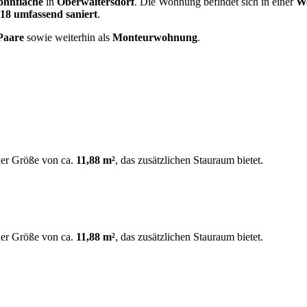
ohnfläche
in
Oberwaltersdorf
. Die Wohnung befindet sich in einer
Wo
018 umfassend saniert
.
Paare
sowie weiterhin als
Monteurwohnung
.
ner Größe von ca.
11,88 m²
, das zusätzlichen Stauraum bietet.
ner Größe von ca.
11,88 m²
, das zusätzlichen Stauraum bietet.