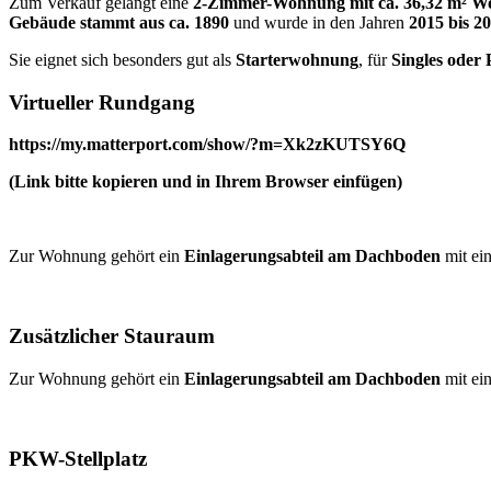
Zum Verkauf gelangt eine
2-Zimmer-Wohnung mit ca. 36,32 m² W
Gebäude stammt aus ca. 1890
und wurde in den Jahren
2015 bis 2
Sie eignet sich besonders gut als
Starterwohnung
, für
Singles oder 
Virtueller Rundgang
https://my.matterport.com/show/?m=Xk2zKUTSY6Q
(Link bitte kopieren und in Ihrem Browser einfügen)
Zur Wohnung gehört ein
Einlagerungsabteil am Dachboden
mit ei
Zusätzlicher Stauraum
Zur Wohnung gehört ein
Einlagerungsabteil am Dachboden
mit ei
PKW-Stellplatz