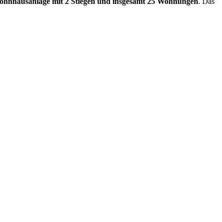
hnhausanlage mit 2 Stiegen und insgesamt 25 Wohnungen
. Das