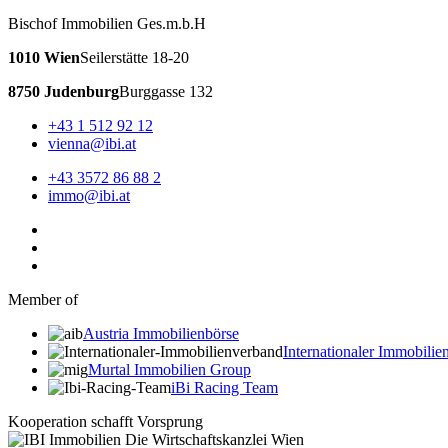
Bischof Immobilien Ges.m.b.H
1010 Wien
Seilerstätte 18-20
8750 Judenburg
Burggasse 132
+43 1 512 92 12
vienna@ibi.at
+43 3572 86 88 2
immo@ibi.at
Member of
Austria Immobilienbörse
Internationaler Immobili
Murtal Immobilien Group
iBi Racing Team
Kooperation schafft Vorsprung