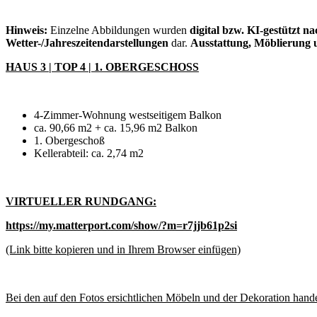
Hinweis:
Einzelne Abbildungen wurden
digital bzw. KI-gestützt n
Wetter-/Jahreszeitendarstellungen
dar.
Ausstattung, Möblierung
HAUS 3 | TOP 4 | 1. OBERGESCHOSS
4-Zimmer-Wohnung westseitigem Balkon
ca. 90,66 m2 + ca. 15,96 m2 Balkon
1. Obergeschoß
Kellerabteil: ca. 2,74 m2
VIRTUELLER RUNDGANG:
https://my.matterport.com/show/?m=r7jjb61p2si
(Link bitte kopieren und in Ihrem Browser einfügen)
Bei den auf den Fotos ersichtlichen Möbeln und der Dekoration hande