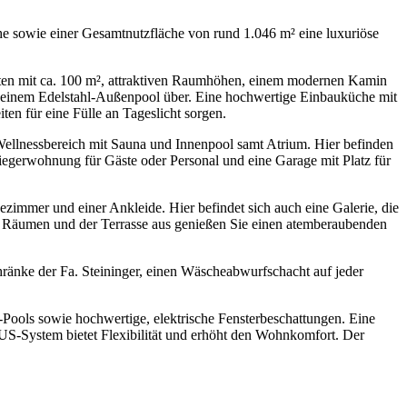
che sowie einer Gesamtnutzfläche von rund 1.046 m² eine luxuriöse
rten mit ca. 100 m², attraktiven Raumhöhen, einem modernen Kamin
t einem Edelstahl-Außenpool über. Eine hochwertige Einbauküche mit
en für eine Fülle an Tageslicht sorgen.
Wellnessbereich mit Sauna und Innenpool samt Atrium. Hier befinden
iegerwohnung für Gäste oder Personal und eine Garage mit Platz für
mmer und einer Ankleide. Hier befindet sich auch eine Galerie, die
sen Räumen und der Terrasse aus genießen Sie einen atemberaubenden
änke der Fa. Steininger, einen Wäscheabwurfschacht auf jeder
Pools sowie hochwertige, elektrische Fensterbeschattungen. Eine
US-System bietet Flexibilität und erhöht den Wohnkomfort. Der