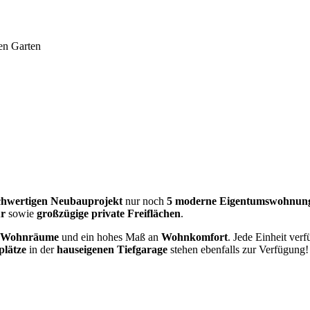
en Garten
chwertigen Neubauprojekt
nur noch
5 moderne Eigentumswohnun
ur
sowie
großzügige private Freiflächen
.
te Wohnräume
und ein hohes Maß an
Wohnkomfort
. Jede Einheit ver
plätze
in der
hauseigenen Tiefgarage
stehen ebenfalls zur Verfügung!