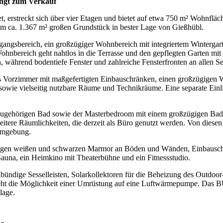
angt zum Verkauf
t, erstreckt sich über vier Etagen und bietet auf etwa 750 m² Wohnflä
em ca. 1.367 m² großen Grundstück in bester Lage von Gießhübl.
angsbereich, ein großzügiger Wohnbereich mit integriertem Winterga
ohnbereich geht nahtlos in die Terrasse und den gepflegten Garten mi
während bodentiefe Fenster und zahlreiche Fensterfronten an allen Seit
es Vorzimmer mit maßgefertigten Einbauschränken, einen großzügigen 
sowie vielseitig nutzbare Räume und Technikräume. Eine separate Einl
zugehörigen Bad sowie der Masterbedroom mit einem großzügigen Badezi
 weitere Räumlichkeiten, die derzeit als Büro genutzt werden. Von die
 Umgebung.
rtigen weißen und schwarzen Marmor an Böden und Wänden, Einbauschr
una, ein Heimkino mit Theaterbühne und ein Fitnessstudio.
ündige Sesselleisten, Solarkollektoren für die Beheizung des Outdoor-
teht die Möglichkeit einer Umrüstung auf eine Luftwärmepumpe. Das B
lage.