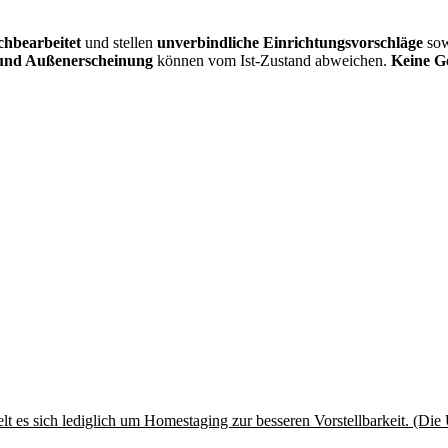
achbearbeitet
und stellen
unverbindliche Einrichtungsvorschläge
so
 und Außenerscheinung
können vom Ist-Zustand abweichen.
Keine 
lt es sich lediglich um Homestaging zur besseren Vorstellbarkeit. (Die