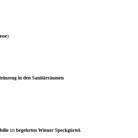
asse
)
teinzeug in den Sanitärräumen
ilie
im
begehrten Wiener Speckgürtel.