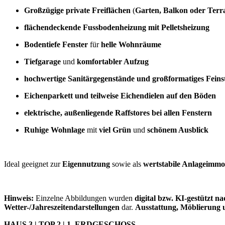
Großzügige private Freiflächen
(
Garten, Balkon oder Terr
flächendeckende Fussbodenheizung mit Pelletsheizung
Bodentiefe Fenster
für
helle Wohnräume
Tiefgarage
und
komfortabler Aufzug
hochwertige Sanitärgegenstände und großformatiges Feins
Eichenparkett und teilweise Eichendielen auf den Böden
elektrische, außenliegende Raffstores bei allen Fenstern
Ruhige Wohnlage
mit
viel Grün
und
schönem Ausblick
Ideal geeignet zur
Eigennutzung
sowie als
wertstabile Anlageimmob
Hinweis:
Einzelne Abbildungen wurden
digital bzw. KI-gestützt n
Wetter-/Jahreszeitendarstellungen
dar.
Ausstattung, Möblierung
HAUS 3 | TOP 2 | 1. ERDGESCHOSS