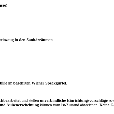
asse
)
teinzeug in den Sanitärräumen
ilie
im
begehrten Wiener Speckgürtel.
achbearbeitet
und stellen
unverbindliche Einrichtungsvorschläge
so
 und Außenerscheinung
können vom Ist-Zustand abweichen.
Keine 