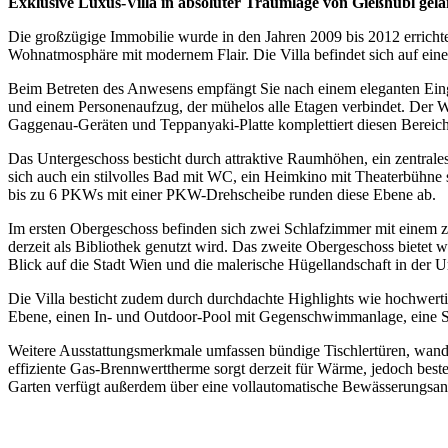
Exklusive Luxus-Villa in absoluter Traumlage von Gießhübl gel
Die großzügige Immobilie wurde in den Jahren 2009 bis 2012 errichte
Wohnatmosphäre mit modernem Flair. Die Villa befindet sich auf ein
Beim Betreten des Anwesens empfängt Sie nach einem eleganten Eing
und einem Personenaufzug, der mühelos alle Etagen verbindet. Der W
Gaggenau-Geräten und Teppanyaki-Platte komplettiert diesen Bereich, 
Das Untergeschoss besticht durch attraktive Raumhöhen, ein zentral
sich auch ein stilvolles Bad mit WC, ein Heimkino mit Theaterbühne 
bis zu 6 PKWs mit einer PKW-Drehscheibe runden diese Ebene ab.
Im ersten Obergeschoss befinden sich zwei Schlafzimmer mit einem 
derzeit als Bibliothek genutzt wird. Das zweite Obergeschoss bietet
Blick auf die Stadt Wien und die malerische Hügellandschaft in der
Die Villa besticht zudem durch durchdachte Highlights wie hochwe
Ebene, einen In- und Outdoor-Pool mit Gegenschwimmanlage, eine Sa
Weitere Ausstattungsmerkmale umfassen bündige Tischlertüren, wandb
effiziente Gas-Brennwerttherme sorgt derzeit für Wärme, jedoch bes
Garten verfügt außerdem über eine vollautomatische Bewässerungsan