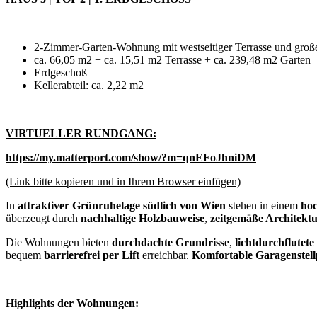
2-Zimmer-Garten-Wohnung mit westseitiger Terrasse und groß
ca. 66,05 m2 + ca. 15,51 m2 Terrasse + ca. 239,48 m2 Garten
Erdgeschoß
Kellerabteil: ca. 2,22 m2
VIRTUELLER RUNDGANG:
https://my.matterport.com/show/?m=qnEFoJhniDM
(Link bitte kopieren und in Ihrem Browser einfügen)
In
attraktiver Grünruhelage südlich von Wien
stehen in einem
ho
überzeugt durch
nachhaltige Holzbauweise
,
zeitgemäße Architekt
Die Wohnungen bieten
durchdachte Grundrisse
,
lichtdurchflute
bequem
barrierefrei per Lift
erreichbar.
Komfortable Garagenstell
Highlights der Wohnungen: