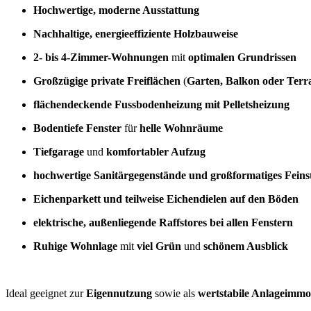
Hochwertige, moderne Ausstattung
Nachhaltige, energieeffiziente Holzbauweise
2- bis 4-Zimmer-Wohnungen
mit
optimalen Grundrissen
Großzügige private Freiflächen
(
Garten, Balkon oder Terr
flächendeckende Fussbodenheizung mit Pelletsheizung
Bodentiefe Fenster
für
helle Wohnräume
Tiefgarage
und
komfortabler Aufzug
hochwertige Sanitärgegenstände und großformatiges Feins
Eichenparkett und teilweise Eichendielen auf den Böden
elektrische, außenliegende Raffstores bei allen Fenstern
Ruhige Wohnlage
mit
viel Grün
und
schönem Ausblick
Ideal geeignet zur
Eigennutzung
sowie als
wertstabile Anlageimmob