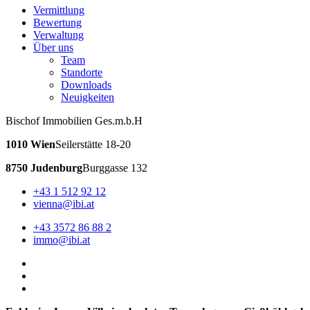
Vermittlung
Bewertung
Verwaltung
Über uns
Team
Standorte
Downloads
Neuigkeiten
Bischof Immobilien Ges.m.b.H
1010 Wien
Seilerstätte 18-20
8750 Judenburg
Burggasse 132
+43 1 512 92 12
vienna@ibi.at
+43 3572 86 88 2
immo@ibi.at