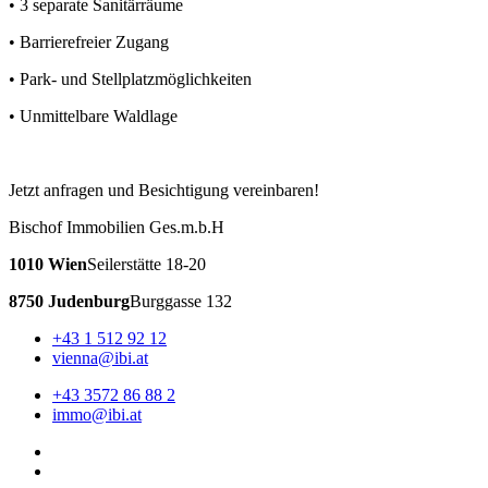
• 3 separate Sanitärräume
• Barrierefreier Zugang
• Park- und Stellplatzmöglichkeiten
• Unmittelbare Waldlage
Jetzt anfragen und Besichtigung vereinbaren!
Bischof Immobilien Ges.m.b.H
1010 Wien
Seilerstätte 18-20
8750 Judenburg
Burggasse 132
+43 1 512 92 12
vienna@ibi.at
+43 3572 86 88 2
immo@ibi.at