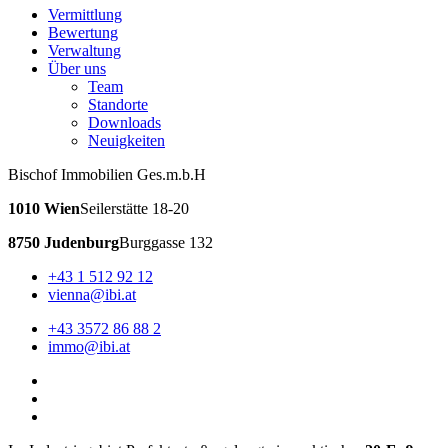
Vermittlung
Bewertung
Verwaltung
Über uns
Team
Standorte
Downloads
Neuigkeiten
Bischof Immobilien Ges.m.b.H
1010 Wien
Seilerstätte 18-20
8750 Judenburg
Burggasse 132
+43 1 512 92 12
vienna@ibi.at
+43 3572 86 88 2
immo@ibi.at