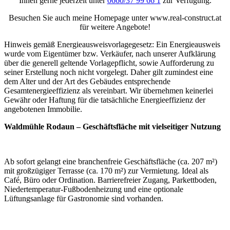
Ihnen gerne jederzeit unter
0660/37 99 66 1
zur Verfügung.
Besuchen Sie auch meine Homepage unter www.real-construct.at
für weitere Angebote!
Hinweis gemäß Energieausweisvorlagegesetz: Ein Energieausweis
wurde vom Eigentümer bzw. Verkäufer, nach unserer Aufklärung
über die generell geltende Vorlagepflicht, sowie Aufforderung zu
seiner Erstellung noch nicht vorgelegt. Daher gilt zumindest eine
dem Alter und der Art des Gebäudes entsprechende
Gesamtenergieeffizienz als vereinbart. Wir übernehmen keinerlei
Gewähr oder Haftung für die tatsächliche Energieeffizienz der
angebotenen Immobilie.
Waldmühle Rodaun – Geschäftsfläche mit vielseitiger Nutzung
Ab sofort gelangt eine branchenfreie Geschäftsfläche (ca. 207 m²)
mit großzügiger Terrasse (ca. 170 m²) zur Vermietung. Ideal als
Café, Büro oder Ordination. Barrierefreier Zugang, Parkettboden,
Niedertemperatur-Fußbodenheizung und eine optionale
Lüftungsanlage für Gastronomie sind vorhanden.