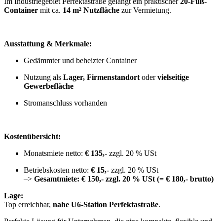
Im Industriegebiet Perfektastraße gelangt ein praktischer
20-Fuß-
Container
mit ca.
14 m² Nutzfläche
zur Vermietung.
Ausstattung & Merkmale:
Gedämmter und beheizter Container
Nutzung als
Lager, Firmenstandort
oder
vielseitige
Gewerbefläche
Stromanschluss vorhanden
Kostenübersicht:
Monatsmiete netto:
€ 135,-
zzgl. 20 % USt
Betriebskosten netto:
€ 15,-
zzgl. 20 % USt
–>
Gesamtmiete: € 150,- zzgl. 20 % USt (= € 180,- brutto)
Lage:
Top erreichbar,
nahe U6-Station Perfektastraße
.