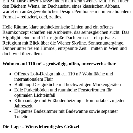
Ein Zuhause dieser Klasse findet man kein zweites Mal. Hoch über
den Dächern Wiens, im Dachausbau eines klassischen Altbaus,
wartet ein außergewöhnliches Design-Penthouse mit internationalem
Format – reduziert, edel, zeitlos.
Helle Räume, klare architektonische Linien und ein offenes
Raumkonzept schaffen ein Ambiente, das seinesgleichen sucht. Das
Highlight: eine rund 71 m² große Dachterrasse – ein privates
Refugium mit Blick über die Wiener Skyline. Sonnenuntergänge,
Dinner unter freiem Himmel, entspannte Zeit – mitten in Wien und
doch weit über allem.
Wohnen auf 110 m² – großzügig, offen, unverwechselbar
Offenes Loft-Design mit ca. 110 m² Wohnfläche und
internationalem Flair
Bulthaup-Designküche mit hochwertigen Markengeräten
Edle Parkettböden und raumhohe Fensterfronten für
optimalen Lichteinfall
Klimaanlage und Fußbodenheizung – komfortabel zu jeder
Jahreszeit
Elegantes Badezimmer mit Badewanne sowie separater
Toilette
Die Lage – Wiens lebendigstes Grätzel