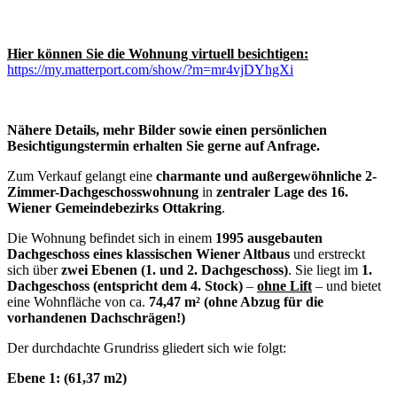
Hier können Sie die Wohnung virtuell besichtigen:
https://my.matterport.com/show/?m=mr4vjDYhgXi
Nähere Details, mehr Bilder sowie einen persönlichen
Besichtigungstermin erhalten Sie gerne auf Anfrage.
Zum Verkauf gelangt eine
charmante und außergewöhnliche 2-
Zimmer-Dachgeschosswohnung
in
zentraler Lage des 16.
Wiener Gemeindebezirks Ottakring
.
Die Wohnung befindet sich in einem
1995 ausgebauten
Dachgeschoss eines klassischen Wiener Altbaus
und erstreckt
sich über
zwei Ebenen (1. und 2. Dachgeschoss)
. Sie liegt im
1.
Dachgeschoss (entspricht dem 4. Stock)
–
ohne Lift
– und bietet
eine Wohnfläche von ca.
74,47 m² (ohne Abzug für die
vorhandenen Dachschrägen!)
Der durchdachte Grundriss gliedert sich wie folgt:
Ebene 1: (61,37 m2)