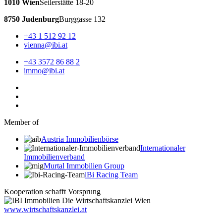
1010 Wien
Seilerstätte 18-20
8750 Judenburg
Burggasse 132
+43 1 512 92 12
vienna@ibi.at
+43 3572 86 88 2
immo@ibi.at
Member of
Austria Immobilienbörse
Internationaler
Immobilienverband
Murtal Immobilien Group
iBi Racing Team
Kooperation schafft Vorsprung
www.wirtschaftskanzlei.at