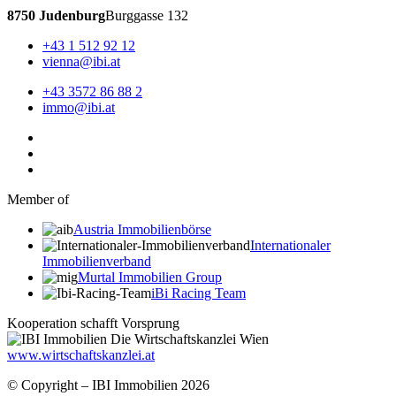
8750 Judenburg
Burggasse 132
+43 1 512 92 12
vienna@ibi.at
+43 3572 86 88 2
immo@ibi.at
Member of
Austria Immobilienbörse
Internationaler
Immobilienverband
Murtal Immobilien Group
iBi Racing Team
Kooperation schafft Vorsprung
www.wirtschaftskanzlei.at
© Copyright – IBI Immobilien 2026