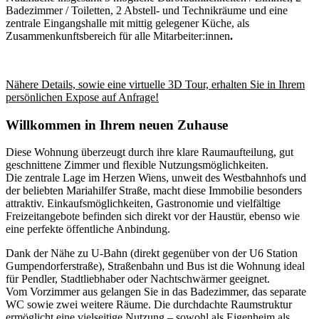
Badezimmer / Toiletten, 2 Abstell- und Technikräume und eine
zentrale Eingangshalle mit mittig gelegener Küche, als
Zusammenkunftsbereich für alle Mitarbeiter:innen
.
Nähere Details, sowie eine virtuelle 3D Tour, erhalten Sie in Ihrem
persönlichen Expose auf Anfrage!
Willkommen in Ihrem neuen Zuhause
Diese Wohnung überzeugt durch ihre klare Raumaufteilung, gut
geschnittene Zimmer und flexible Nutzungsmöglichkeiten.
Die zentrale Lage im Herzen Wiens, unweit des Westbahnhofs und
der beliebten Mariahilfer Straße, macht diese Immobilie besonders
attraktiv. Einkaufsmöglichkeiten, Gastronomie und vielfältige
Freizeitangebote befinden sich direkt vor der Haustür, ebenso wie
eine perfekte öffentliche Anbindung.
Dank der Nähe zu U-Bahn (direkt gegenüber von der U6 Station
Gumpendorferstraße), Straßenbahn und Bus ist die Wohnung ideal
für Pendler, Stadtliebhaber oder Nachtschwärmer geeignet.
Vom Vorzimmer aus gelangen Sie in das Badezimmer, das separate
WC sowie zwei weitere Räume. Die durchdachte Raumstruktur
ermöglicht eine vielseitige Nutzung – sowohl als Eigenheim als