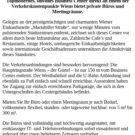
Topmodernes, stilvolles Business Center direkt an einem der
Verkehrsknotenpunkte Wiens bietet private Büros und
Meetingräume.
Gelegen an der prestigeträchtigen und charmanten Wiener
Einkaufsmeile „Mariahilfer Straße“, nur wenige Minuten vom
pulsierenden Stadtzentrum entfernt, zeichnet sich dieses Center vor
allem durch beste Infrastruktur aus. Zahlreiche Cafe’s und
Restaurants, einige Hotels, umfangreiche Einkaufsmöglichkeiten
sowie internationale Geschäftsadressen unterstützen die Attraktivität
dieses Standortes.
Die Verkehrsanbindungen sind besonders hervorragend: Die
Hauptringstraße Wiens – der Gürtel – ist nur 150 m vom Business
Center entfernt. Der Westbahnhof und die U-Bahn Anbindung sind
ebenfalls zu Fuß einfach und schnell erreichbar. Ausserdem haben
Sie Zugang zur einfach erreichbaren Parkgarage, die sich in den
Untergeschoßen des Centergebäudes befindet.
Mieten Sie Ihr Büro oder einen Meetingraum je nach Bedarf,
vollkommen flexibel, stunden- oder tageweise buchbar: von 5 m² bis
300 m².
Die Büros sind vollständig und hochwertig ausgestattet, mit
erstklassiger IT- und Telefonverbindungen sofort einsatzbereit und
jederzeit über einen beliebigen Zeitraum verfügbar.