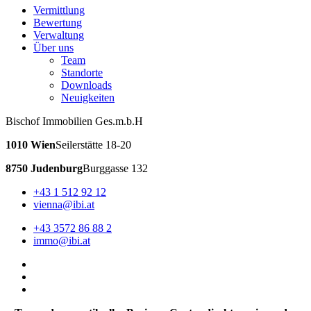
Vermittlung
Bewertung
Verwaltung
Über uns
Team
Standorte
Downloads
Neuigkeiten
Bischof Immobilien Ges.m.b.H
1010 Wien
Seilerstätte 18-20
8750 Judenburg
Burggasse 132
+43 1 512 92 12
vienna@ibi.at
+43 3572 86 88 2
immo@ibi.at