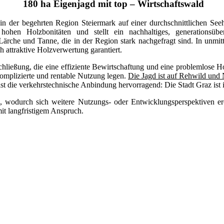
180 ha Eigenjagd mit top – Wirtschaftswald
 in der begehrten Region Steiermark auf einer durchschnittlichen S
r hohen Holzbonitäten und stellt ein nachhaltiges, generationsü
Lärche und Tanne, die in der Region stark nachgefragt sind. In unmit
 attraktive Holzverwertung garantiert.
rschließung, die eine effiziente Bewirtschaftung und eine problemlose
nkomplizierte und rentable Nutzung legen.
Die Jagd ist auf Rehwild und
 ist die verkehrstechnische Anbindung hervorragend: Die Stadt Graz ist 
 wodurch sich weitere Nutzungs- oder Entwicklungsperspektiven eröff
mit langfristigem Anspruch.