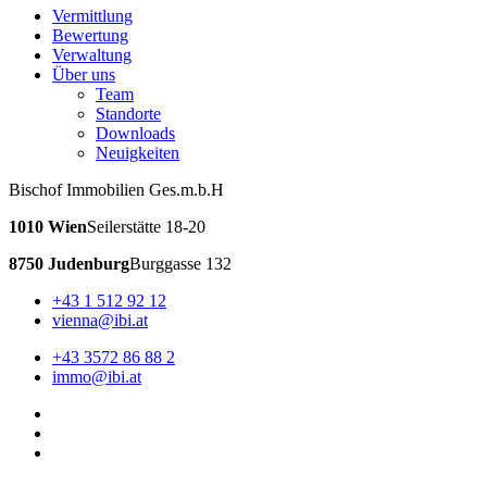
Vermittlung
Bewertung
Verwaltung
Über uns
Team
Standorte
Downloads
Neuigkeiten
Bischof Immobilien Ges.m.b.H
1010 Wien
Seilerstätte 18-20
8750 Judenburg
Burggasse 132
+43 1 512 92 12
vienna@ibi.at
+43 3572 86 88 2
immo@ibi.at