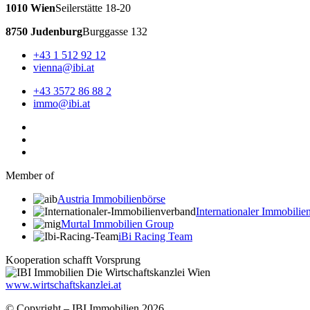
1010 Wien
Seilerstätte 18-20
8750 Judenburg
Burggasse 132
+43 1 512 92 12
vienna@ibi.at
+43 3572 86 88 2
immo@ibi.at
Member of
Austria Immobilienbörse
Internationaler Immobili
Murtal Immobilien Group
iBi Racing Team
Kooperation schafft Vorsprung
www.wirtschaftskanzlei.at
© Copyright – IBI Immobilien 2026