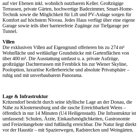
auf vier Ebenen inkl. wohnlich nutzbarem Keller. Großzügige
Terrassen, private Gärten, hochwertige Badezimmer, Smart-Home-
Technik sowie die Möglichkeit für Lift und PV-Anlage sorgen für
Komfort auf höchstem Niveau. Jedes Haus verfügt über eine eigene
Garage sowie teils über barrierefreie Zugänge zur Tiefgarage per
Tunnel.
Villen
Die exklusiven Villen auf Eigengrund offerieren bis zu 274 m²
Wohnfläche und weitläufige Grundstücke mit Gartenflächen von
über 400 m². Die Ausstattung umfasst u. a. private Aufzüge,
großzügige Dachterrassen mit Fernblick bis zur Wiener Skyline,
Pooloption, luxuriöse Kellerbereiche und absolute Privatsphäre –
ruhig und mit unverbaubarem Panorama.
Lage & Infrastruktur
Kritzendorf besticht durch seine idyllische Lage an der Donau, die
Nähe zu Klosterneuburg und die rasche Erreichbarkeit Wiens –
öffentlich in nur 14 Minuten (U4 Heiligenstadt). Die Infrastruktur ist
umfassend: Schulen, Ärzte, Einkaufsmöglichkeiten, Gastronomie
und Freizeitangebote sind fußläufig erreichbar. Die Natur liegt direkt
vor der Haustür – mit Spazierwegen, Radstrecken und Weingärten.