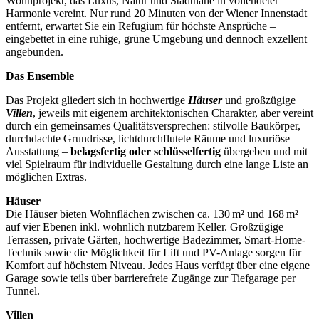
Wohnprojekt, das Luxus, Natur und Stadtnähe in vollendeter
Harmonie vereint. Nur rund 20 Minuten von der Wiener Innenstadt
entfernt, erwartet Sie ein Refugium für höchste Ansprüche –
eingebettet in eine ruhige, grüne Umgebung und dennoch exzellent
angebunden.
Das Ensemble
Das Projekt gliedert sich in hochwertige
Häuser
und großzügige
Villen
, jeweils mit eigenem architektonischen Charakter, aber vereint
durch ein gemeinsames Qualitätsversprechen: stilvolle Baukörper,
durchdachte Grundrisse, lichtdurchflutete Räume und luxuriöse
Ausstattung –
belagsfertig oder schlüsselfertig
übergeben und mit
viel Spielraum für individuelle Gestaltung durch eine lange Liste an
möglichen Extras.
Häuser
Die Häuser bieten Wohnflächen zwischen ca. 130 m² und 168 m²
auf vier Ebenen inkl. wohnlich nutzbarem Keller. Großzügige
Terrassen, private Gärten, hochwertige Badezimmer, Smart-Home-
Technik sowie die Möglichkeit für Lift und PV-Anlage sorgen für
Komfort auf höchstem Niveau. Jedes Haus verfügt über eine eigene
Garage sowie teils über barrierefreie Zugänge zur Tiefgarage per
Tunnel.
Villen