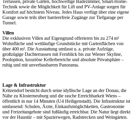
Terrassen, private Gärten, hochwertige Badezimmer, Smart-Home-
Technik sowie die Möglichkeit für Lift und PV-Anlage sorgen für
Komfort auf höchstem Niveau. Jedes Haus verfügt über eine eigene
Garage sowie teils über barrierefreie Zugänge zur Tiefgarage per
Tunnel.
Villen
Die exklusiven Villen auf Eigengrund offerieren bis zu 274 m²
Wohnfläche und weitläufige Grundstücke mit Gartenflächen von
über 400 m². Die Ausstattung umfasst u. a. private Aufzüge,
großzügige Dachterrassen mit Fernblick bis zur Wiener Skyline,
Pooloption, luxuriöse Kellerbereiche und absolute Privatsphäre –
ruhig und mit unverbaubarem Panorama.
Lage & Infrastruktur
Kritzendorf besticht durch seine idyllische Lage an der Donau, die
Nähe zu Klosterneuburg und die rasche Erreichbarkeit Wiens –
öffentlich in nur 14 Minuten (U4 Heiligenstadt). Die Infrastruktur ist
umfassend: Schulen, Ärzte, Einkaufsmöglichkeiten, Gastronomie
und Freizeitangebote sind fußläufig erreichbar. Die Natur liegt direkt
vor der Haustür – mit Spazierwegen, Radstrecken und Weingärten.