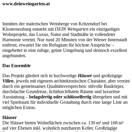
www.deinweingarten.at
Inmitten der malerischen Weinberge von Kritzendorf bei
Klosterneuburg entsteht mit
DEIN Weingarten
ein einzigartiges
Wohnprojekt, das Luxus, Natur und Stadtnähe in vollendeter
Harmonie vereint. Nur rund 20 Minuten von der Wiener Innenstadt
entfernt, erwartet Sie ein Refugium für höchste Ansprüche –
eingebettet in eine ruhige, grüne Umgebung und dennoch exzellent
angebunden.
Das Ensemble
Das Projekt gliedert sich in hochwertige
Häuser
und großzügige
Villen
, jeweils mit eigenem architektonischen Charakter, aber vereint
durch ein gemeinsames Qualitätsversprechen: stilvolle Baukörper,
durchdachte Grundrisse, lichtdurchflutete Räume und luxuriöse
Ausstattung –
belagsfertig oder schlüsselfertig
übergeben und mit
viel Spielraum für individuelle Gestaltung durch eine lange Liste an
möglichen Extras.
Häuser
Die Häuser bieten Wohnflächen zwischen ca. 130 m² und 168 m²
auf vier Ebenen inkl. wohnlich nutzbarem Keller. Großzügige