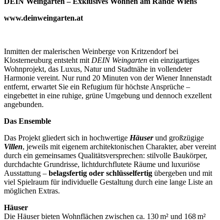
DEIN Weingarten – Exklusives Wohnen am Rande Wiens
www.deinweingarten.at
Inmitten der malerischen Weinberge von Kritzendorf bei
Klosterneuburg entsteht mit
DEIN Weingarten
ein einzigartiges
Wohnprojekt, das Luxus, Natur und Stadtnähe in vollendeter
Harmonie vereint. Nur rund 20 Minuten von der Wiener Innenstadt
entfernt, erwartet Sie ein Refugium für höchste Ansprüche –
eingebettet in eine ruhige, grüne Umgebung und dennoch exzellent
angebunden.
Das Ensemble
Das Projekt gliedert sich in hochwertige
Häuser
und großzügige
Villen
, jeweils mit eigenem architektonischen Charakter, aber vereint
durch ein gemeinsames Qualitätsversprechen: stilvolle Baukörper,
durchdachte Grundrisse, lichtdurchflutete Räume und luxuriöse
Ausstattung –
belagsfertig oder schlüsselfertig
übergeben und mit
viel Spielraum für individuelle Gestaltung durch eine lange Liste an
möglichen Extras.
Häuser
Die Häuser bieten Wohnflächen zwischen ca. 130 m² und 168 m²