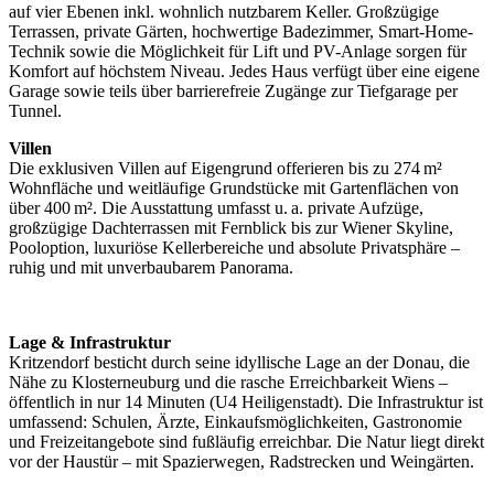
auf vier Ebenen inkl. wohnlich nutzbarem Keller. Großzügige
Terrassen, private Gärten, hochwertige Badezimmer, Smart-Home-
Technik sowie die Möglichkeit für Lift und PV-Anlage sorgen für
Komfort auf höchstem Niveau. Jedes Haus verfügt über eine eigene
Garage sowie teils über barrierefreie Zugänge zur Tiefgarage per
Tunnel.
Villen
Die exklusiven Villen auf Eigengrund offerieren bis zu 274 m²
Wohnfläche und weitläufige Grundstücke mit Gartenflächen von
über 400 m². Die Ausstattung umfasst u. a. private Aufzüge,
großzügige Dachterrassen mit Fernblick bis zur Wiener Skyline,
Pooloption, luxuriöse Kellerbereiche und absolute Privatsphäre –
ruhig und mit unverbaubarem Panorama.
Lage & Infrastruktur
Kritzendorf besticht durch seine idyllische Lage an der Donau, die
Nähe zu Klosterneuburg und die rasche Erreichbarkeit Wiens –
öffentlich in nur 14 Minuten (U4 Heiligenstadt). Die Infrastruktur ist
umfassend: Schulen, Ärzte, Einkaufsmöglichkeiten, Gastronomie
und Freizeitangebote sind fußläufig erreichbar. Die Natur liegt direkt
vor der Haustür – mit Spazierwegen, Radstrecken und Weingärten.