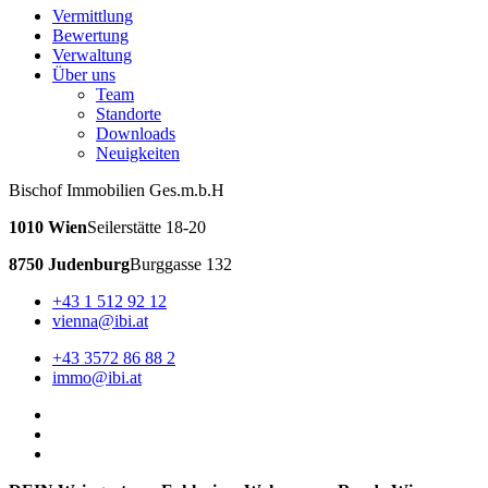
Vermittlung
Bewertung
Verwaltung
Über uns
Team
Standorte
Downloads
Neuigkeiten
Bischof Immobilien Ges.m.b.H
1010 Wien
Seilerstätte 18-20
8750 Judenburg
Burggasse 132
+43 1 512 92 12
vienna@ibi.at
+43 3572 86 88 2
immo@ibi.at