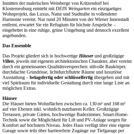
Inmitten der malerischen Weinberge von Kritzendorf bei
Klosterneuburg entsteht mit
DEIN Weingarten
ein einzigartiges
Wohnprojekt, das Luxus, Natur und Stadtnähe in vollendeter
Harmonie vereint. Nur rund 20 Minuten von der Wiener Innenstadt
entfernt, erwartet Sie ein Refugium für höchste Ansprüche –
eingebettet in eine ruhige, grüne Umgebung und dennoch exzellent
angebunden.
Das Ensemble
Das Projekt gliedert sich in hochwertige
Häuser
und großzügige
Villen
, jeweils mit eigenem architektonischen Charakter, aber vereint
durch ein gemeinsames Qualitätsversprechen: stilvolle Baukörper,
durchdachte Grundrisse, lichtdurchflutete Räume und luxuriöse
Ausstattung –
belagsfertig oder schlüsselfertig
übergeben und mit
viel Spielraum für individuelle Gestaltung durch eine lange Liste an
möglichen Extras.
Häuser
Die Häuser bieten Wohnflächen zwischen ca. 130 m² und 168 m²
auf vier Ebenen inkl. wohnlich nutzbarem Keller. Großzügige
Terrassen, private Gärten, hochwertige Badezimmer, Smart-Home-
Technik sowie die Möglichkeit für Lift und PV-Anlage sorgen für
Komfort auf höchstem Niveau. Jedes Haus verfügt über eine eigene
Garage sowie teils über barrierefreie Zugänge zur Tiefgarage per