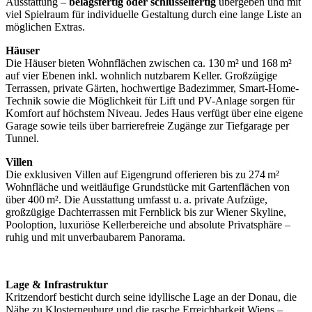
Ausstattung –
belagsfertig oder schlüsselfertig
übergeben und mit
viel Spielraum für individuelle Gestaltung durch eine lange Liste an
möglichen Extras.
Häuser
Die Häuser bieten Wohnflächen zwischen ca. 130 m² und 168 m²
auf vier Ebenen inkl. wohnlich nutzbarem Keller. Großzügige
Terrassen, private Gärten, hochwertige Badezimmer, Smart-Home-
Technik sowie die Möglichkeit für Lift und PV-Anlage sorgen für
Komfort auf höchstem Niveau. Jedes Haus verfügt über eine eigene
Garage sowie teils über barrierefreie Zugänge zur Tiefgarage per
Tunnel.
Villen
Die exklusiven Villen auf Eigengrund offerieren bis zu 274 m²
Wohnfläche und weitläufige Grundstücke mit Gartenflächen von
über 400 m². Die Ausstattung umfasst u. a. private Aufzüge,
großzügige Dachterrassen mit Fernblick bis zur Wiener Skyline,
Pooloption, luxuriöse Kellerbereiche und absolute Privatsphäre –
ruhig und mit unverbaubarem Panorama.
Lage & Infrastruktur
Kritzendorf besticht durch seine idyllische Lage an der Donau, die
Nähe zu Klosterneuburg und die rasche Erreichbarkeit Wiens –