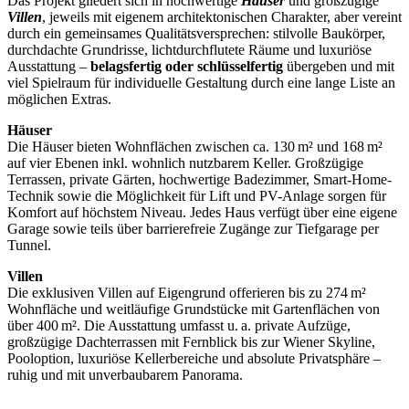
Das Projekt gliedert sich in hochwertige
Häuser
und großzügige
Villen
, jeweils mit eigenem architektonischen Charakter, aber vereint
durch ein gemeinsames Qualitätsversprechen: stilvolle Baukörper,
durchdachte Grundrisse, lichtdurchflutete Räume und luxuriöse
Ausstattung –
belagsfertig oder schlüsselfertig
übergeben und mit
viel Spielraum für individuelle Gestaltung durch eine lange Liste an
möglichen Extras.
Häuser
Die Häuser bieten Wohnflächen zwischen ca. 130 m² und 168 m²
auf vier Ebenen inkl. wohnlich nutzbarem Keller. Großzügige
Terrassen, private Gärten, hochwertige Badezimmer, Smart-Home-
Technik sowie die Möglichkeit für Lift und PV-Anlage sorgen für
Komfort auf höchstem Niveau. Jedes Haus verfügt über eine eigene
Garage sowie teils über barrierefreie Zugänge zur Tiefgarage per
Tunnel.
Villen
Die exklusiven Villen auf Eigengrund offerieren bis zu 274 m²
Wohnfläche und weitläufige Grundstücke mit Gartenflächen von
über 400 m². Die Ausstattung umfasst u. a. private Aufzüge,
großzügige Dachterrassen mit Fernblick bis zur Wiener Skyline,
Pooloption, luxuriöse Kellerbereiche und absolute Privatsphäre –
ruhig und mit unverbaubarem Panorama.