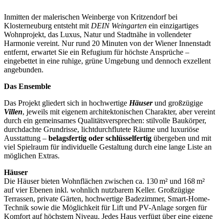
Inmitten der malerischen Weinberge von Kritzendorf bei
Klosterneuburg entsteht mit
DEIN Weingarten
ein einzigartiges
Wohnprojekt, das Luxus, Natur und Stadtnähe in vollendeter
Harmonie vereint. Nur rund 20 Minuten von der Wiener Innenstadt
entfernt, erwartet Sie ein Refugium für höchste Ansprüche –
eingebettet in eine ruhige, grüne Umgebung und dennoch exzellent
angebunden.
Das Ensemble
Das Projekt gliedert sich in hochwertige
Häuser
und großzügige
Villen
, jeweils mit eigenem architektonischen Charakter, aber vereint
durch ein gemeinsames Qualitätsversprechen: stilvolle Baukörper,
durchdachte Grundrisse, lichtdurchflutete Räume und luxuriöse
Ausstattung –
belagsfertig oder schlüsselfertig
übergeben und mit
viel Spielraum für individuelle Gestaltung durch eine lange Liste an
möglichen Extras.
Häuser
Die Häuser bieten Wohnflächen zwischen ca. 130 m² und 168 m²
auf vier Ebenen inkl. wohnlich nutzbarem Keller. Großzügige
Terrassen, private Gärten, hochwertige Badezimmer, Smart-Home-
Technik sowie die Möglichkeit für Lift und PV-Anlage sorgen für
Komfort auf höchstem Niveau. Jedes Haus verfügt über eine eigene