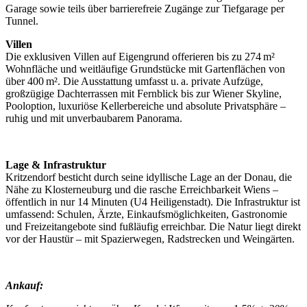
Garage sowie teils über barrierefreie Zugänge zur Tiefgarage per
Tunnel.
Villen
Die exklusiven Villen auf Eigengrund offerieren bis zu 274 m²
Wohnfläche und weitläufige Grundstücke mit Gartenflächen von
über 400 m². Die Ausstattung umfasst u. a. private Aufzüge,
großzügige Dachterrassen mit Fernblick bis zur Wiener Skyline,
Pooloption, luxuriöse Kellerbereiche und absolute Privatsphäre –
ruhig und mit unverbaubarem Panorama.
Lage & Infrastruktur
Kritzendorf besticht durch seine idyllische Lage an der Donau, die
Nähe zu Klosterneuburg und die rasche Erreichbarkeit Wiens –
öffentlich in nur 14 Minuten (U4 Heiligenstadt). Die Infrastruktur ist
umfassend: Schulen, Ärzte, Einkaufsmöglichkeiten, Gastronomie
und Freizeitangebote sind fußläufig erreichbar. Die Natur liegt direkt
vor der Haustür – mit Spazierwegen, Radstrecken und Weingärten.
Ankauf: