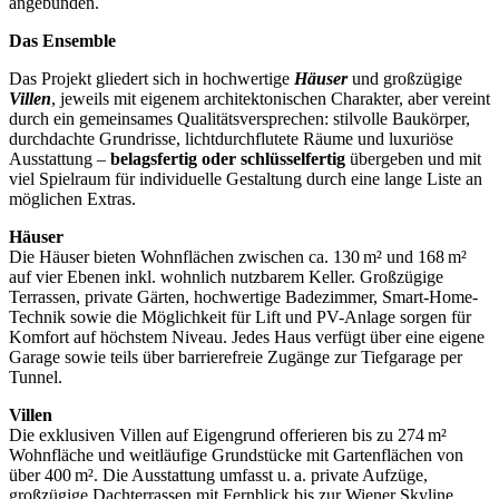
angebunden.
Das Ensemble
Das Projekt gliedert sich in hochwertige
Häuser
und großzügige
Villen
, jeweils mit eigenem architektonischen Charakter, aber vereint
durch ein gemeinsames Qualitätsversprechen: stilvolle Baukörper,
durchdachte Grundrisse, lichtdurchflutete Räume und luxuriöse
Ausstattung –
belagsfertig oder schlüsselfertig
übergeben und mit
viel Spielraum für individuelle Gestaltung durch eine lange Liste an
möglichen Extras.
Häuser
Die Häuser bieten Wohnflächen zwischen ca. 130 m² und 168 m²
auf vier Ebenen inkl. wohnlich nutzbarem Keller. Großzügige
Terrassen, private Gärten, hochwertige Badezimmer, Smart-Home-
Technik sowie die Möglichkeit für Lift und PV-Anlage sorgen für
Komfort auf höchstem Niveau. Jedes Haus verfügt über eine eigene
Garage sowie teils über barrierefreie Zugänge zur Tiefgarage per
Tunnel.
Villen
Die exklusiven Villen auf Eigengrund offerieren bis zu 274 m²
Wohnfläche und weitläufige Grundstücke mit Gartenflächen von
über 400 m². Die Ausstattung umfasst u. a. private Aufzüge,
großzügige Dachterrassen mit Fernblick bis zur Wiener Skyline,