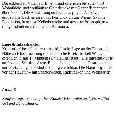
Die exklusiven Villen auf Eigengrund offerieren bis zu 274 m²
Wohnfläche und weitläufige Grundstücke mit Gartenflächen von
über 400 m². Die Ausstattung umfasst u. a. private Aufzüge,
großzügige Dachterrassen mit Fernblick bis zur Wiener Skyline,
Pooloption, luxuriöse Kellerbereiche und absolute Privatsphäre –
ruhig und mit unverbaubarem Panorama.
Lage & Infrastruktur
Kritzendorf besticht durch seine idyllische Lage an der Donau, die
Nähe zu Klosterneuburg und die rasche Erreichbarkeit Wiens –
öffentlich in nur 14 Minuten (U4 Heiligenstadt). Die Infrastruktur ist
umfassend: Schulen, Ärzte, Einkaufsmöglichkeiten, Gastronomie
und Freizeitangebote sind fußläufig erreichbar. Die Natur liegt direkt
vor der Haustür – mit Spazierwegen, Radstrecken und Weingärten.
Ankauf:
Kaufvertragserrichtung über Kanzlei Wieneroiter zu 1,5% + 20%
Ust und Barauslagen.