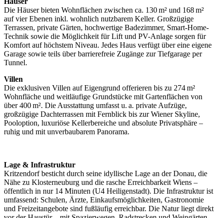
Häuser
Die Häuser bieten Wohnflächen zwischen ca. 130 m² und 168 m²
auf vier Ebenen inkl. wohnlich nutzbarem Keller. Großzügige
Terrassen, private Gärten, hochwertige Badezimmer, Smart-Home-
Technik sowie die Möglichkeit für Lift und PV-Anlage sorgen für
Komfort auf höchstem Niveau. Jedes Haus verfügt über eine eigene
Garage sowie teils über barrierefreie Zugänge zur Tiefgarage per
Tunnel.
Villen
Die exklusiven Villen auf Eigengrund offerieren bis zu 274 m²
Wohnfläche und weitläufige Grundstücke mit Gartenflächen von
über 400 m². Die Ausstattung umfasst u. a. private Aufzüge,
großzügige Dachterrassen mit Fernblick bis zur Wiener Skyline,
Pooloption, luxuriöse Kellerbereiche und absolute Privatsphäre –
ruhig und mit unverbaubarem Panorama.
Lage & Infrastruktur
Kritzendorf besticht durch seine idyllische Lage an der Donau, die
Nähe zu Klosterneuburg und die rasche Erreichbarkeit Wiens –
öffentlich in nur 14 Minuten (U4 Heiligenstadt). Die Infrastruktur ist
umfassend: Schulen, Ärzte, Einkaufsmöglichkeiten, Gastronomie
und Freizeitangebote sind fußläufig erreichbar. Die Natur liegt direkt
vor der Haustür – mit Spazierwegen, Radstrecken und Weingärten.