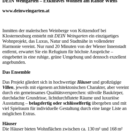
DEIN Weingarten – Exklusives Wohnen am Rande Wiens
www.deinweingarten.at
Inmitten der malerischen Weinberge von Kritzendorf bei
Klosterneuburg entsteht mit
DEIN Weingarten
ein einzigartiges
Wohnprojekt, das Luxus, Natur und Stadtnähe in vollendeter
Harmonie vereint. Nur rund 20 Minuten von der Wiener Innenstadt
entfernt, erwartet Sie ein Refugium für höchste Ansprüche –
eingebettet in eine ruhige, grüne Umgebung und dennoch exzellent
angebunden.
Das Ensemble
Das Projekt gliedert sich in hochwertige
Häuser
und großzügige
Villen
, jeweils mit eigenem architektonischen Charakter, aber vereint
durch ein gemeinsames Qualitätsversprechen: stilvolle Baukörper,
durchdachte Grundrisse, lichtdurchflutete Räume und luxuriöse
Ausstattung –
belagsfertig oder schlüsselfertig
übergeben und mit
viel Spielraum für individuelle Gestaltung durch eine lange Liste an
möglichen Extras.
Häuser
Die Häuser bieten Wohnflächen zwischen ca. 130 m² und 168 m²