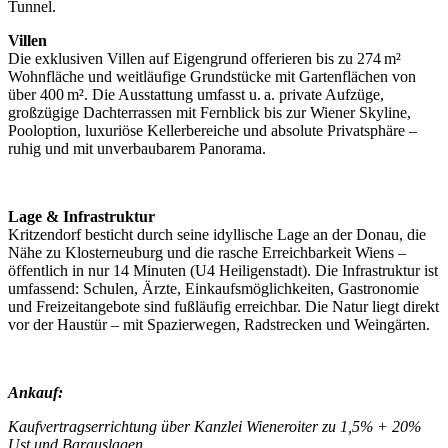
Tunnel.
Villen
Die exklusiven Villen auf Eigengrund offerieren bis zu 274 m²
Wohnfläche und weitläufige Grundstücke mit Gartenflächen von
über 400 m². Die Ausstattung umfasst u. a. private Aufzüge,
großzügige Dachterrassen mit Fernblick bis zur Wiener Skyline,
Pooloption, luxuriöse Kellerbereiche und absolute Privatsphäre –
ruhig und mit unverbaubarem Panorama.
Lage & Infrastruktur
Kritzendorf besticht durch seine idyllische Lage an der Donau, die
Nähe zu Klosterneuburg und die rasche Erreichbarkeit Wiens –
öffentlich in nur 14 Minuten (U4 Heiligenstadt). Die Infrastruktur ist
umfassend: Schulen, Ärzte, Einkaufsmöglichkeiten, Gastronomie
und Freizeitangebote sind fußläufig erreichbar. Die Natur liegt direkt
vor der Haustür – mit Spazierwegen, Radstrecken und Weingärten.
Ankauf:
Kaufvertragserrichtung über Kanzlei Wieneroiter zu 1,5% + 20%
Ust und Barauslagen.