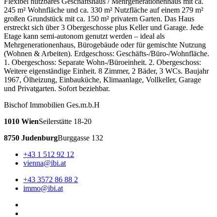
Flexibel nutzbares Geschäftshaus / Mehrgenerationenhaus mit ca.
245 m² Wohnfläche und ca. 330 m² Nutzfläche auf einem 279 m²
großen Grundstück mit ca. 150 m² privatem Garten. Das Haus
erstreckt sich über 3 Obergeschosse plus Keller und Garage. Jede
Etage kann semi-autonom genutzt werden – ideal als
Mehrgenerationenhaus, Bürogebäude oder für gemischte Nutzung
(Wohnen & Arbeiten). Erdgeschoss: Geschäfts-/Büro-/Wohnfläche.
1. Obergeschoss: Separate Wohn-/Büroeinheit. 2. Obergeschoss:
Weitere eigenständige Einheit. 8 Zimmer, 2 Bäder, 3 WCs. Baujahr
1967, Ölheizung, Einbauküche, Klimaanlage, Vollkeller, Garage
und Privatgarten. Sofort beziehbar.
Bischof Immobilien Ges.m.b.H
1010 Wien
Seilerstätte 18-20
8750 Judenburg
Burggasse 132
+43 1 512 92 12
vienna@ibi.at
+43 3572 86 88 2
immo@ibi.at