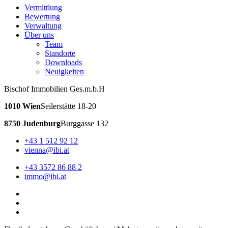
Vermittlung
Bewertung
Verwaltung
Über uns
Team
Standorte
Downloads
Neuigkeiten
Bischof Immobilien Ges.m.b.H
1010 Wien
Seilerstätte 18-20
8750 Judenburg
Burggasse 132
+43 1 512 92 12
vienna@ibi.at
+43 3572 86 88 2
immo@ibi.at