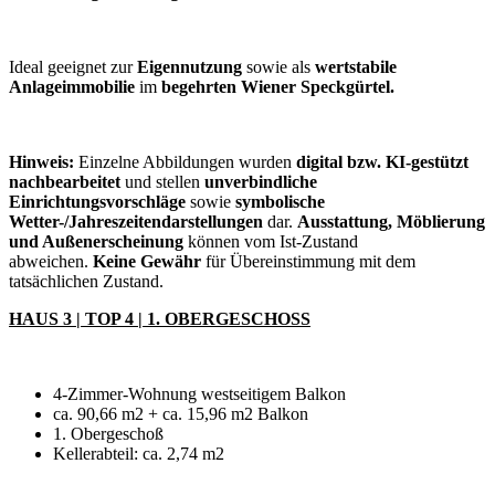
Ideal geeignet zur
Eigennutzung
sowie als
wertstabile
Anlageimmobilie
im
begehrten Wiener Speckgürtel.
Hinweis:
Einzelne Abbildungen wurden
digital bzw. KI-gestützt
nachbearbeitet
und stellen
unverbindliche
Einrichtungsvorschläge
sowie
symbolische
Wetter-/Jahreszeitendarstellungen
dar.
Ausstattung, Möblierung
und Außenerscheinung
können vom Ist-Zustand
abweichen.
Keine Gewähr
für Übereinstimmung mit dem
tatsächlichen Zustand.
HAUS 3 | TOP 4 | 1. OBERGESCHOSS
4-Zimmer-Wohnung westseitigem Balkon
ca. 90,66 m2 + ca. 15,96 m2 Balkon
1. Obergeschoß
Kellerabteil: ca. 2,74 m2