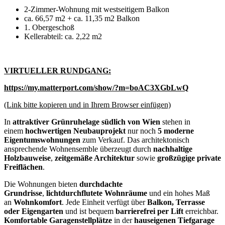
2-Zimmer-Wohnung mit westseitigem Balkon
ca. 66,57 m2 + ca. 11,35 m2 Balkon
1. Obergeschoß
Kellerabteil: ca. 2,22 m2
VIRTUELLER RUNDGANG:
https://my.matterport.com/show/?m=boAC3XGbLwQ
(Link bitte kopieren und in Ihrem Browser einfügen)
In
attraktiver Grünruhelage südlich von Wien
stehen in
einem
hochwertigen Neubauprojekt
nur noch
5 moderne
Eigentumswohnungen
zum Verkauf. Das architektonisch
ansprechende Wohnensemble überzeugt durch
nachhaltige
Holzbauweise
,
zeitgemäße Architektur
sowie
großzügige private
Freiflächen
.
Die Wohnungen bieten
durchdachte
Grundrisse
,
lichtdurchflutete Wohnräume
und ein hohes Maß
an
Wohnkomfort
. Jede Einheit verfügt über
Balkon, Terrasse
oder Eigengarten
und ist bequem
barrierefrei per Lift
erreichbar.
Komfortable Garagenstellplätze
in der
hauseigenen Tiefgarage