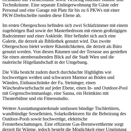
Technikräume. Eine separate Einliegerwohnung für Gäste oder
Personal und eine Garage mit Platz für bis zu 6 PKWs mit einer
PKW-Drehscheibe runden diese Ebene ab.
Im ersten Obergeschoss befinden sich zwei Schlafzimmer mit einem
zugehörigen Bad sowie der Masterbedroom mit einem großzügigen
Badezimmer und einer Ankleide. Hier befindet sich auch eine
Galerie, die derzeit als Bibliothek genutzt wird. Das zweite
Obergeschoss bietet weitere Räumlichkeiten, die derzeit als Büro
genutzt werden. Von diesen Räumen und der Terrasse aus genießen
Sie einen atemberaubenden Blick auf die Stadt Wien und die
malerische Hügellandschaft in der Umgebung.
Die Villa besticht zudem durch durchdachte Highlights wie
hochwertigen weißen und schwarzen Marmor an Böden und
Wänden, Einbauschränke der Fa. Steininger, einen
Wäscheabwurfschacht auf jeder Ebene, einen In- und Outdoor-Pool
mit Gegenschwimmanlage, eine Sauna, ein Heimkino mit
Theaterbühne und ein Fitnessstudio.
Weitere Ausstattungsmerkmale umfassen bündige Tischlertüren,
wandbündige Sesselleisten, Solarkollektoren für die Beheizung des
Outdoor-Pools sowie hochwertige, elektrische
Fensterbeschattungen. Eine effiziente Gas-Brennwerttherme sorgt
derzeit für Wärme, jedoch besteht die Möglichkeit einer Umrüstung