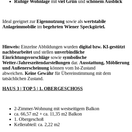
Ruhige Wohnlage
mit
viel Grün
und
schönem Ausblick
Ideal geeignet zur
Eigennutzung
sowie als
wertstabile
Anlageimmobilie
im
begehrten Wiener Speckgürtel.
Hinweis:
Einzelne Abbildungen wurden
digital bzw. KI-gestützt
nachbearbeitet
und stellen
unverbindliche
Einrichtungsvorschläge
sowie
symbolische
Wetter-/Jahreszeitendarstellungen
dar.
Ausstattung, Möblierung
und Außenerscheinung
können vom Ist-Zustand
abweichen.
Keine Gewähr
für Übereinstimmung mit dem
tatsächlichen Zustand.
HAUS 3 | TOP 5 | 1. OBERGESCHOSS
2-Zimmer-Wohnung mit westseitigem Balkon
ca. 66,57 m2 + ca. 11,35 m2 Balkon
1. Obergeschoß
Kellerabteil: ca. 2,22 m2