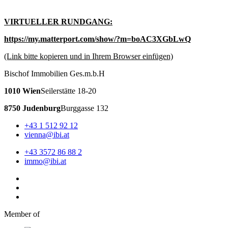
VIRTUELLER RUNDGANG:
https://my.matterport.com/show/?m=boAC3XGbLwQ
(Link bitte kopieren und in Ihrem Browser einfügen)
Bischof Immobilien Ges.m.b.H
1010 Wien
Seilerstätte 18-20
8750 Judenburg
Burggasse 132
+43 1 512 92 12
vienna@ibi.at
+43 3572 86 88 2
immo@ibi.at
Member of