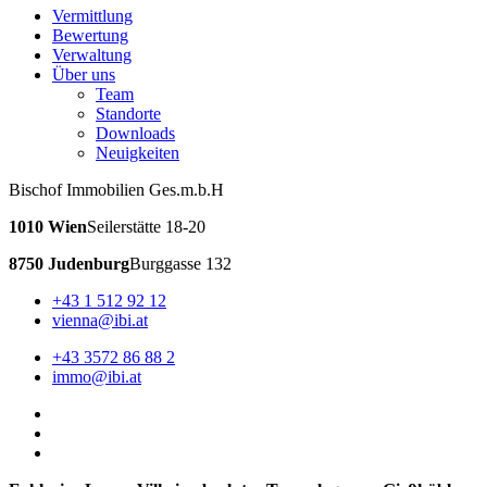
Vermittlung
Bewertung
Verwaltung
Über uns
Team
Standorte
Downloads
Neuigkeiten
Bischof Immobilien Ges.m.b.H
1010 Wien
Seilerstätte 18-20
8750 Judenburg
Burggasse 132
+43 1 512 92 12
vienna@ibi.at
+43 3572 86 88 2
immo@ibi.at