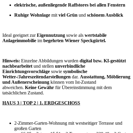
elektrische, außenliegende Raffstores bei allen Fenstern
Ruhige Wohnlage
mit
viel Grün
und
schönem Ausblick
Ideal geeignet zur
Eigennutzung
sowie als
wertstabile
Anlageimmobilie
im
begehrten Wiener Speckgürtel.
Hinweis:
Einzelne Abbildungen wurden
digital bzw. KI-gestützt
nachbearbeitet
und stellen
unverbindliche
Einrichtungsvorschläge
sowie
symbolische
Wetter-/Jahreszeitendarstellungen
dar.
Ausstattung, Möblierung
und Außenerscheinung
können vom Ist-Zustand
abweichen.
Keine Gewähr
für Übereinstimmung mit dem
tatsächlichen Zustand.
HAUS 3 | TOP 2 | 1. ERDGESCHOSS
2-Zimmer-Garten-Wohnung mit westseitiger Terrasse und
großen Garten