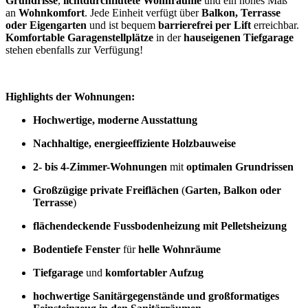
Grundrisse
,
lichtdurchflutete Wohnräume
und ein hohes Maß
an
Wohnkomfort
. Jede Einheit verfügt über
Balkon, Terrasse
oder Eigengarten
und ist bequem
barrierefrei per Lift
erreichbar.
Komfortable Garagenstellplätze
in der
hauseigenen Tiefgarage
stehen ebenfalls zur Verfügung!
Highlights der Wohnungen:
Hochwertige, moderne Ausstattung
Nachhaltige, energieeffiziente Holzbauweise
2- bis 4-Zimmer-Wohnungen
mit
optimalen Grundrissen
Großzügige private Freiflächen
(
Garten, Balkon oder
Terrasse
)
flächendeckende Fussbodenheizung mit Pelletsheizung
Bodentiefe Fenster
für
helle Wohnräume
Tiefgarage
und
komfortabler Aufzug
hochwertige Sanitärgegenstände und großformatiges