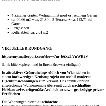
4-Zimmer-Garten-Wohnung mit nord-ost-seitigem Garten
ca. 90,66 m2 + ca. 21,80 m2 Terrasse + ca. 113,71 m2
Garten
Erdgeschoß
Kellerabteil: ca. 2,61 m2
VIRTUELLER RUNDGANG:
https://my.matterport.com/show/?m=b6XzTVnWB2V
(Link bitte kopieren und in Ihrem Browser einfügen)
In
attraktiver Grünruhelage südlich von Wien
stehen in
einem
hochwertigen Neubauprojekt
nur noch
5 moderne
Eigentumswohnungen
zum Verkauf. Das architektonisch
ansprechende Wohnensemble überzeugt durch
nachhaltige
Holzbauweise
,
zeitgemäße Architektur
sowie
großzügige private
Freiflächen
.
Die Wohnungen bieten
durchdachte