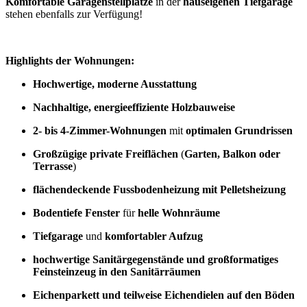
Komfortable Garagenstellplätze
in der
hauseigenen Tiefgarage
stehen ebenfalls zur Verfügung!
Highlights der Wohnungen:
Hochwertige, moderne Ausstattung
Nachhaltige, energieeffiziente Holzbauweise
2- bis 4-Zimmer-Wohnungen
mit
optimalen Grundrissen
Großzügige private Freiflächen
(
Garten, Balkon oder
Terrasse
)
flächendeckende Fussbodenheizung mit Pelletsheizung
Bodentiefe Fenster
für
helle Wohnräume
Tiefgarage
und
komfortabler Aufzug
hochwertige Sanitärgegenstände und großformatiges
Feinsteinzeug in den Sanitärräumen
Eichenparkett und teilweise Eichendielen auf den Böden