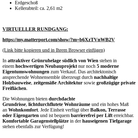
Erdgeschoß
Kellerabteil: ca. 2,61 m2
VIRTUELLER RUNDGANG:
https://my.matterport.com/show/?m=b6XzTVnWB2V
(Link bitte kopieren und in Ihrem Browser einfügen)
In
attraktiver Grünruhelage südlich von Wien
stehen in
einem
hochwertigen Neubauprojekt
nur noch
5 moderne
Eigentumswohnungen
zum Verkauf. Das architektonisch
ansprechende Wohnensemble überzeugt durch
nachhaltige
Holzbauweise
,
zeitgemäße Architektur
sowie
großzügige private
Freiflächen
.
Die Wohnungen bieten
durchdachte
Grundrisse
,
lichtdurchflutete Wohnräume
und ein hohes Maß
an
Wohnkomfort
. Jede Einheit verfügt über
Balkon, Terrasse
oder Eigengarten
und ist bequem
barrierefrei per Lift
erreichbar.
Komfortable Garagenstellplätze
in der
hauseigenen Tiefgarage
stehen ebenfalls zur Verfügung!