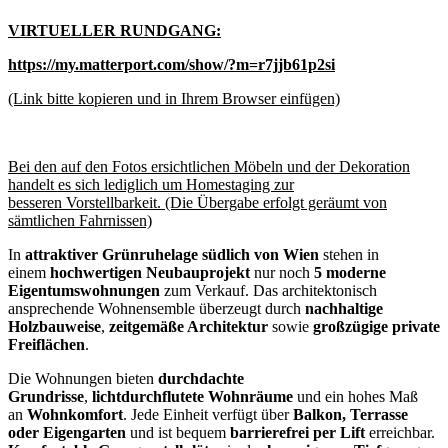
VIRTUELLER RUNDGANG:
https://my.matterport.com/show/?m=r7jjb61p2si
(Link bitte kopieren und in Ihrem Browser einfügen)
Bei den auf den Fotos ersichtlichen Möbeln und der Dekoration
handelt es sich lediglich um Homestaging zur
besseren Vorstellbarkeit. (Die Übergabe erfolgt geräumt von
sämtlichen Fahrnissen)
In
attraktiver Grünruhelage südlich von Wien
stehen in
einem
hochwertigen Neubauprojekt
nur noch
5 moderne
Eigentumswohnungen
zum Verkauf. Das architektonisch
ansprechende Wohnensemble überzeugt durch
nachhaltige
Holzbauweise
,
zeitgemäße Architektur
sowie
großzügige private
Freiflächen
.
Die Wohnungen bieten
durchdachte
Grundrisse
,
lichtdurchflutete Wohnräume
und ein hohes Maß
an
Wohnkomfort
. Jede Einheit verfügt über
Balkon, Terrasse
oder Eigengarten
und ist bequem
barrierefrei per Lift
erreichbar.