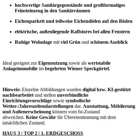
hochwertige Sanitärgegenstände und großformatiges
Feinsteinzeug in den Sanitärräumen
Eichenparkett und teilweise Eichendielen auf den Böden
elektrische, außenliegende Raffstores bei allen Fenstern
Ruhige Wohnlage
mit
viel Grün
und
schönem Ausblick
Ideal geeignet zur
Eigennutzung
sowie als
wertstabile
Anlageimmobilie
im
begehrten Wiener Speckgürtel.
Hinweis:
Einzelne Abbildungen wurden
digital bzw. KI-gestützt
nachbearbeitet
und stellen
unverbindliche
Einrichtungsvorschläge
sowie
symbolische
Wetter-/Jahreszeitendarstellungen
dar.
Ausstattung, Möblierung
und Außenerscheinung
können vom Ist-Zustand
abweichen.
Keine Gewähr
für Übereinstimmung mit dem
tatsächlichen Zustand.
HAUS 3 | TOP 2 | 1. ERDGESCHOSS