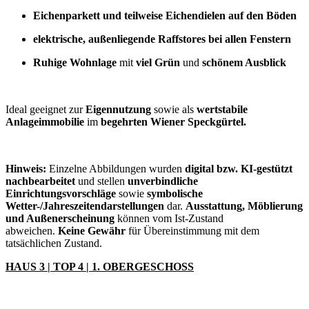
Eichenparkett und teilweise Eichendielen auf den Böden
elektrische, außenliegende Raffstores bei allen Fenstern
Ruhige Wohnlage
mit
viel Grün
und
schönem Ausblick
Ideal geeignet zur
Eigennutzung
sowie als
wertstabile
Anlageimmobilie
im
begehrten Wiener Speckgürtel.
Hinweis:
Einzelne Abbildungen wurden
digital bzw. KI-gestützt
nachbearbeitet
und stellen
unverbindliche
Einrichtungsvorschläge
sowie
symbolische
Wetter-/Jahreszeitendarstellungen
dar.
Ausstattung, Möblierung
und Außenerscheinung
können vom Ist-Zustand
abweichen.
Keine Gewähr
für Übereinstimmung mit dem
tatsächlichen Zustand.
HAUS 3 | TOP 4 | 1. OBERGESCHOSS