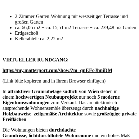
2-Zimmer-Garten-Wohnung mit westseitiger Terrasse und
großen Garten
ca. 66,05 m2 + ca. 15,51 m2 Terrasse + ca. 239,48 m2 Garten
Erdgeschoß
Kellerabteil: ca. 2,22 m2
VIRTUELLER RUNDGANG:
https://my.matterport.com/show/?m=qnEFoJhniDM
(Link bitte kopieren und in Ihrem Browser einfügen)
In
attraktiver Grünruhelage südlich von Wien
stehen in
einem
hochwertigen Neubauprojekt
nur noch
5 moderne
Eigentumswohnungen
zum Verkauf. Das architektonisch
ansprechende Wohnensemble überzeugt durch
nachhaltige
Holzbauweise
,
zeitgemäße Architektur
sowie
großzügige private
Freiflächen
.
Die Wohnungen bieten
durchdachte
Grundrisse
,
lichtdurchflutete Wohnräume
und ein hohes Maß