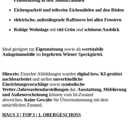
Feinsteinzeug in den Sanitärräumen
Eichenparkett und teilweise Eichendielen auf den Böden
elektrische, außenliegende Raffstores bei allen Fenstern
Ruhige Wohnlage
mit
viel Grün
und
schönem Ausblick
Ideal geeignet zur
Eigennutzung
sowie als
wertstabile
Anlageimmobilie
im
begehrten Wiener Speckgürtel.
Hinweis:
Einzelne Abbildungen wurden
digital bzw. KI-gestützt
nachbearbeitet
und stellen
unverbindliche
Einrichtungsvorschläge
sowie
symbolische
Wetter-/Jahreszeitendarstellungen
dar.
Ausstattung, Möblierung
und Außenerscheinung
können vom Ist-Zustand
abweichen.
Keine Gewähr
für Übereinstimmung mit dem
tatsächlichen Zustand.
HAUS 3 | TOP 5 | 1. OBERGESCHOSS