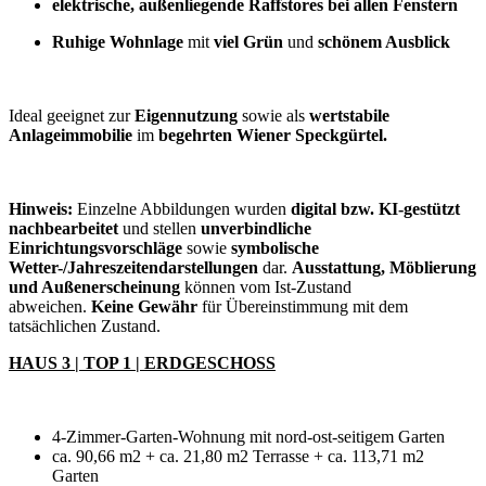
elektrische, außenliegende Raffstores bei allen Fenstern
Ruhige Wohnlage
mit
viel Grün
und
schönem Ausblick
Ideal geeignet zur
Eigennutzung
sowie als
wertstabile
Anlageimmobilie
im
begehrten Wiener Speckgürtel.
Hinweis:
Einzelne Abbildungen wurden
digital bzw. KI-gestützt
nachbearbeitet
und stellen
unverbindliche
Einrichtungsvorschläge
sowie
symbolische
Wetter-/Jahreszeitendarstellungen
dar.
Ausstattung, Möblierung
und Außenerscheinung
können vom Ist-Zustand
abweichen.
Keine Gewähr
für Übereinstimmung mit dem
tatsächlichen Zustand.
HAUS 3 | TOP 1 | ERDGESCHOSS
4-Zimmer-Garten-Wohnung mit nord-ost-seitigem Garten
ca. 90,66 m2 + ca. 21,80 m2 Terrasse + ca. 113,71 m2
Garten