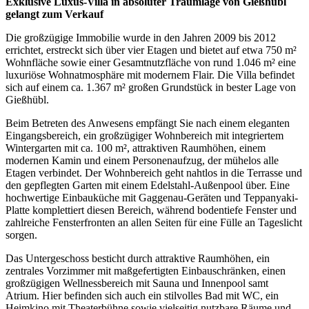
Exklusive Luxus-Villa in absoluter Traumlage von Gießhübl
gelangt zum Verkauf
Die großzügige Immobilie wurde in den Jahren 2009 bis 2012
errichtet, erstreckt sich über vier Etagen und bietet auf etwa 750 m²
Wohnfläche sowie einer Gesamtnutzfläche von rund 1.046 m² eine
luxuriöse Wohnatmosphäre mit modernem Flair. Die Villa befindet
sich auf einem ca. 1.367 m² großen Grundstück in bester Lage von
Gießhübl.
Beim Betreten des Anwesens empfängt Sie nach einem eleganten
Eingangsbereich, ein großzügiger Wohnbereich mit integriertem
Wintergarten mit ca. 100 m², attraktiven Raumhöhen, einem
modernen Kamin und einem Personenaufzug, der mühelos alle
Etagen verbindet. Der Wohnbereich geht nahtlos in die Terrasse und
den gepflegten Garten mit einem Edelstahl-Außenpool über. Eine
hochwertige Einbauküche mit Gaggenau-Geräten und Teppanyaki-
Platte komplettiert diesen Bereich, während bodentiefe Fenster und
zahlreiche Fensterfronten an allen Seiten für eine Fülle an Tageslicht
sorgen.
Das Untergeschoss besticht durch attraktive Raumhöhen, ein
zentrales Vorzimmer mit maßgefertigten Einbauschränken, einen
großzügigen Wellnessbereich mit Sauna und Innenpool samt
Atrium. Hier befinden sich auch ein stilvolles Bad mit WC, ein
Heimkino mit Theaterbühne sowie vielseitig nutzbare Räume und