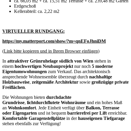
ca. 66,05 m2 + ca. 15,51 m2 Terrasse + ca. 239,48 m2 Garten
Erdgeschoß
Kellerabteil: ca. 2,22 m2
VIRTUELLER RUNDGANG:
https://my.matterport.com/show/?m=qnEFoJhniDM
(Link bitte kopieren und in Ihrem Browser einfügen)
In
attraktiver Grünruhelage südlich von Wien
stehen in
einem
hochwertigen Neubauprojekt
nur noch
5 moderne
Eigentumswohnungen
zum Verkauf. Das architektonisch
ansprechende Wohnensemble überzeugt durch
nachhaltige
Holzbauweise
,
zeitgemäße Architektur
sowie
großzügige private
Freiflächen
.
Die Wohnungen bieten
durchdachte
Grundrisse
,
lichtdurchflutete Wohnräume
und ein hohes Maß
an
Wohnkomfort
. Jede Einheit verfügt über
Balkon, Terrasse
oder Eigengarten
und ist bequem
barrierefrei per Lift
erreichbar.
Komfortable Garagenstellplätze
in der
hauseigenen Tiefgarage
stehen ebenfalls zur Verfügung!