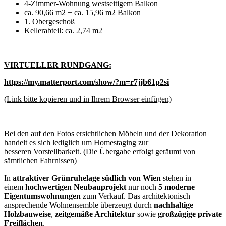
4-Zimmer-Wohnung westseitigem Balkon
ca. 90,66 m2 + ca. 15,96 m2 Balkon
1. Obergeschoß
Kellerabteil: ca. 2,74 m2
VIRTUELLER RUNDGANG:
https://my.matterport.com/show/?m=r7jjb61p2si
(Link bitte kopieren und in Ihrem Browser einfügen)
Bei den auf den Fotos ersichtlichen Möbeln und der Dekoration
handelt es sich lediglich um Homestaging zur
besseren Vorstellbarkeit. (Die Übergabe erfolgt geräumt von
sämtlichen Fahrnissen)
In
attraktiver Grünruhelage südlich von Wien
stehen in
einem
hochwertigen Neubauprojekt
nur noch
5 moderne
Eigentumswohnungen
zum Verkauf. Das architektonisch
ansprechende Wohnensemble überzeugt durch
nachhaltige
Holzbauweise
,
zeitgemäße Architektur
sowie
großzügige private
Freiflächen
.