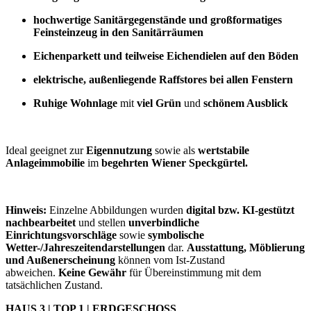
hochwertige Sanitärgegenstände und großformatiges
Feinsteinzeug in den Sanitärräumen
Eichenparkett und teilweise Eichendielen auf den Böden
elektrische, außenliegende Raffstores bei allen Fenstern
Ruhige Wohnlage
mit
viel Grün
und
schönem Ausblick
Ideal geeignet zur
Eigennutzung
sowie als
wertstabile
Anlageimmobilie
im
begehrten Wiener Speckgürtel.
Hinweis:
Einzelne Abbildungen wurden
digital bzw. KI-gestützt
nachbearbeitet
und stellen
unverbindliche
Einrichtungsvorschläge
sowie
symbolische
Wetter-/Jahreszeitendarstellungen
dar.
Ausstattung, Möblierung
und Außenerscheinung
können vom Ist-Zustand
abweichen.
Keine Gewähr
für Übereinstimmung mit dem
tatsächlichen Zustand.
HAUS 3 | TOP 1 | ERDGESCHOSS