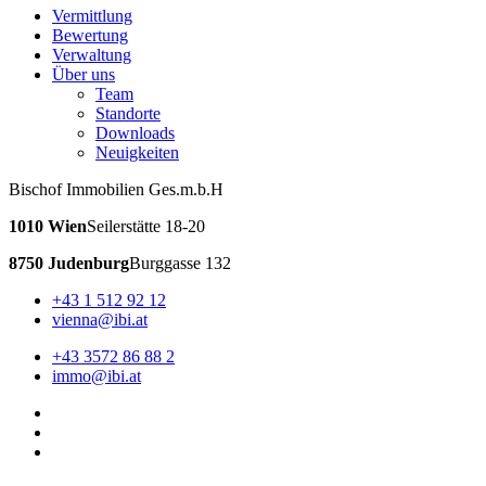
Vermittlung
Bewertung
Verwaltung
Über uns
Team
Standorte
Downloads
Neuigkeiten
Bischof Immobilien Ges.m.b.H
1010 Wien
Seilerstätte 18-20
8750 Judenburg
Burggasse 132
+43 1 512 92 12
vienna@ibi.at
+43 3572 86 88 2
immo@ibi.at