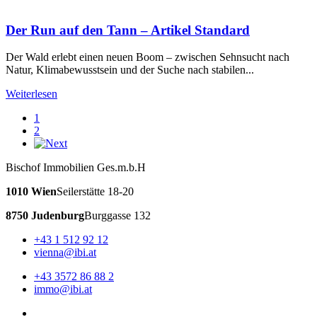
Der Run auf den Tann – Artikel Standard
Der Wald erlebt einen neuen Boom – zwischen Sehnsucht nach
Natur, Klimabewusstsein und der Suche nach stabilen...
Weiterlesen
1
2
Bischof Immobilien Ges.m.b.H
1010 Wien
Seilerstätte 18-20
8750 Judenburg
Burggasse 132
+43 1 512 92 12
vienna@ibi.at
+43 3572 86 88 2
immo@ibi.at