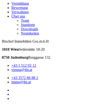
Vermittlung
Bewertung
Verwaltung
Über uns
Team
Standorte
Downloads
Neuigkeiten
Bischof Immobilien Ges.m.b.H
1010 Wien
Seilerstätte 18-20
8750 Judenburg
Burggasse 132
+43 1 512 92 12
vienna@ibi.at
+43 3572 86 88 2
immo@ibi.at