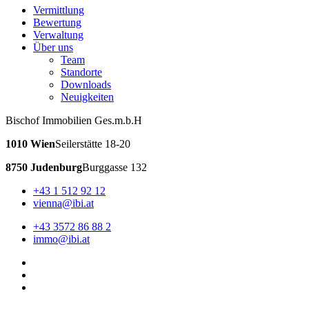
Vermittlung
Bewertung
Verwaltung
Über uns
Team
Standorte
Downloads
Neuigkeiten
Bischof Immobilien Ges.m.b.H
1010 Wien
Seilerstätte 18-20
8750 Judenburg
Burggasse 132
+43 1 512 92 12
vienna@ibi.at
+43 3572 86 88 2
immo@ibi.at