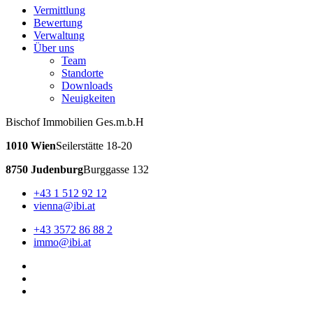
Vermittlung
Bewertung
Verwaltung
Über uns
Team
Standorte
Downloads
Neuigkeiten
Bischof Immobilien Ges.m.b.H
1010 Wien
Seilerstätte 18-20
8750 Judenburg
Burggasse 132
+43 1 512 92 12
vienna@ibi.at
+43 3572 86 88 2
immo@ibi.at