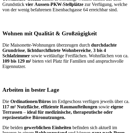
Grundstück
vier Aussen-PKW-Stellplätze
zur Verfügung, welche
von der wenig befahrenen Eisenbachgasse 64 erreichbar sind.
Wohnen mit Qualität & Großzügigkeit
Die Maisonette-Wohnungen überzeugen durch
durchdachte
Grundrisse
,
lichtdurchflutete Wohnbereiche
,
3 bis 4
Schlafzimmer
sowie weitläufige Freiflächen. Wohnflächen von ca.
109 bis 129 m²
bieten viel Platz für Familien und anspruchsvolle
Eigennutzer.
Arbeiten in bester Lage
Die
Ordinationen/Büros
im Erdgeschoss verfügen jeweils über ca.
117 m² Nutzfläche
,
effiziente Raumaufteilungen
sowie
eigene
Terrassen
–
ideal für medizinische, therapeutische oder
repräsentative Büro­nutzungen.
Die beiden
gewerblichen Einheiten
befinden sich aktuell im
Inneren in einem
Rohbauzustand
und können
ganz nach Ihren