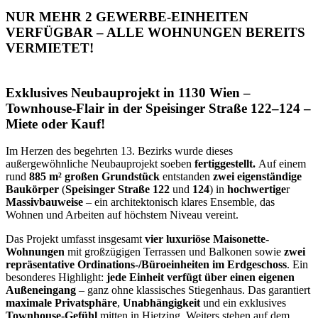
NUR MEHR 2 GEWERBE-EINHEITEN
VERFÜGBAR – ALLE WOHNUNGEN BEREITS
VERMIETET!
Exklusives Neubauprojekt in 1130 Wien –
Townhouse-Flair in der Speisinger Straße 122–124 –
Miete oder Kauf!
Im Herzen des begehrten 13. Bezirks wurde dieses
außergewöhnliche Neubauprojekt soeben
fertiggestellt.
Auf einem
rund
885 m² großen Grundstück
entstanden
zwei eigenständige
Baukörper
(
Speisinger Straße
122
und
124
) in
hochwertige
r
Massivbauweise
– ein architektonisch klares Ensemble, das
Wohnen und Arbeiten auf höchstem Niveau vereint.
Das Projekt umfasst insgesamt
vier luxuriöse Maisonette-
Wohnungen
mit großzügigen Terrassen und Balkonen sowie
zwei
repräsentative Ordinations-/Büroeinheiten im Erdgeschoss
. Ein
besonderes Highlight:
jede Einheit verfügt über einen eigenen
Außeneingang
– ganz ohne klassisches Stiegenhaus. Das garantiert
maximale Privatsphäre
,
Unabhängigkeit
und ein exklusives
Townhouse-Gefühl
mitten in Hietzing. Weiters stehen auf dem