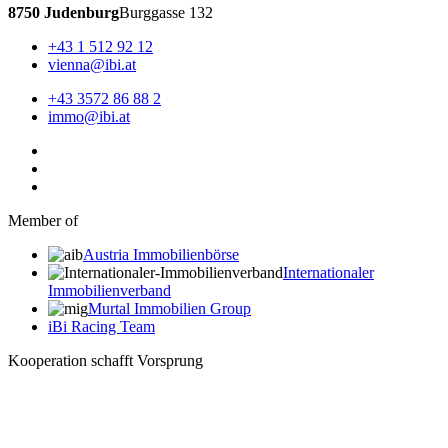
8750 Judenburg
Burggasse 132
+43 1 512 92 12
vienna@ibi.at
+43 3572 86 88 2
immo@ibi.at
Member of
Austria Immobilienbörse
Internationaler
Immobilienverband
Murtal Immobilien Group
iBi Racing Team
Kooperation schafft Vorsprung