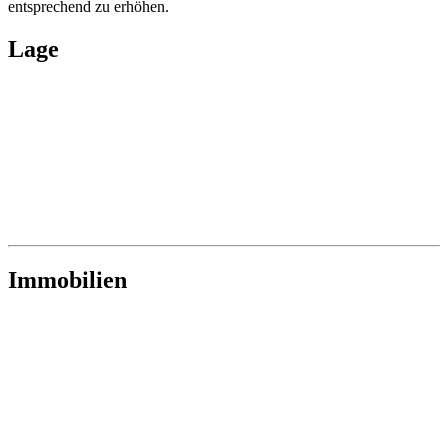
entsprechend zu erhöhen.
Lage
Immobilien
1210 Wien
SONNIGES WOHNJUWEL: Moderne
Familienwohnung mit Kahlenberg-Blick & Loggia
in Stammersdorf