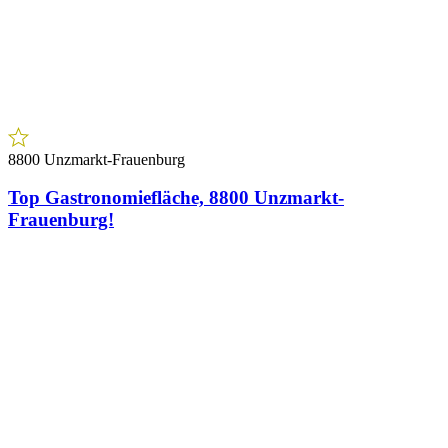
1210 Wien
Direkt neben Stammersdorf – Sonnige 2-
Zimmerwohnung mit Privat-Zugang & Loggia
1
Zimmer
€ 189.900,00
Preis