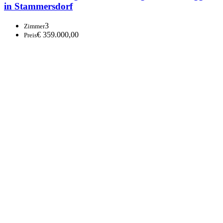
8800 Unzmarkt-Frauenburg
Top Gastronomiefläche, 8800 Unzmarkt-
Frauenburg!