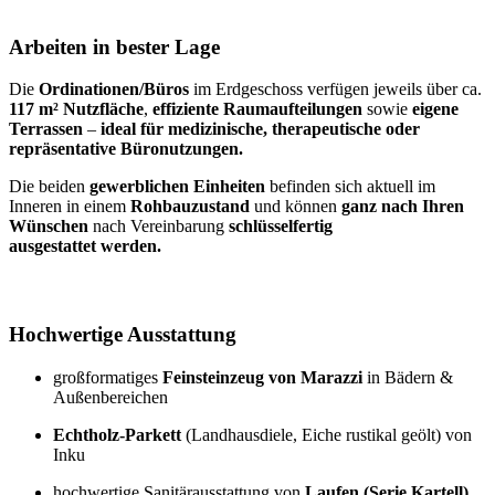
Arbeiten in bester Lage
Die
Ordinationen/Büros
im Erdgeschoss verfügen jeweils über ca.
117 m² Nutzfläche
,
effiziente Raumaufteilungen
sowie
eigene
Terrassen
–
ideal für medizinische, therapeutische oder
repräsentative Büro­nutzungen.
Die beiden
gewerblichen Einheiten
befinden sich aktuell im
Inneren in einem
Rohbauzustand
und können
ganz nach Ihren
Wünschen
nach Vereinbarung
schlüsselfertig
ausgestattet werden.
Hochwertige Ausstattung
großformatiges
Feinsteinzeug von Marazzi
in Bädern &
Außenbereichen
Echtholz-Parkett
(Landhausdiele, Eiche rustikal geölt) von
Inku
hochwertige Sanitärausstattung von
Laufen (Serie Kartell)