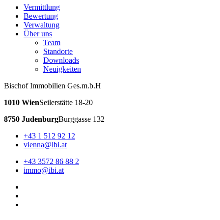
Vermittlung
Bewertung
Verwaltung
Über uns
Team
Standorte
Downloads
Neuigkeiten
Bischof Immobilien Ges.m.b.H
1010 Wien
Seilerstätte 18-20
8750 Judenburg
Burggasse 132
+43 1 512 92 12
vienna@ibi.at
+43 3572 86 88 2
immo@ibi.at