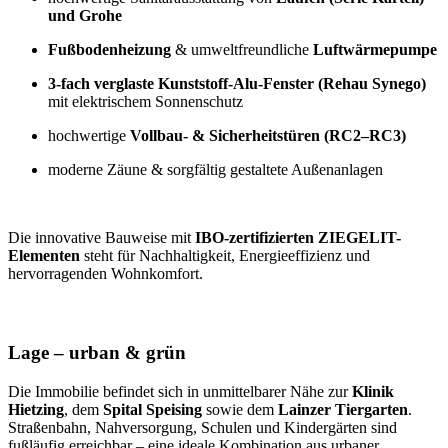
und
Grohe
Fußbodenheizung
& umweltfreundliche
Luftwärmepumpe
3-fach verglaste Kunststoff-Alu-Fenster (Rehau Synego)
mit elektrischem Sonnenschutz
hochwertige
Vollbau- & Sicherheitstüren (RC2–RC3)
moderne Zäune & sorgfältig gestaltete Außenanlagen
Die innovative Bauweise mit
IBO-zertifizierten ZIEGELIT-
Elementen
steht für Nachhaltigkeit, Energieeffizienz und
hervorragenden Wohnkomfort.
Lage – urban & grün
Die Immobilie befindet sich in unmittelbarer Nähe zur
Klinik
Hietzing
, dem
Spital Speising
sowie dem
Lainzer Tiergarten
.
Straßenbahn, Nahversorgung, Schulen und Kindergärten sind
fußläufig erreichbar – eine ideale Kombination aus urbaner