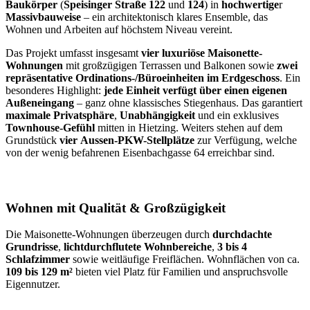
Baukörper
(
Speisinger Straße
122
und
124
) in
hochwertige
r
Massivbauweise
– ein architektonisch klares Ensemble, das
Wohnen und Arbeiten auf höchstem Niveau vereint.
Das Projekt umfasst insgesamt
vier luxuriöse Maisonette-
Wohnungen
mit großzügigen Terrassen und Balkonen sowie
zwei
repräsentative Ordinations-/Büroeinheiten im Erdgeschoss
. Ein
besonderes Highlight:
jede Einheit verfügt über einen eigenen
Außeneingang
– ganz ohne klassisches Stiegenhaus. Das garantiert
maximale Privatsphäre
,
Unabhängigkeit
und ein exklusives
Townhouse-Gefühl
mitten in Hietzing. Weiters stehen auf dem
Grundstück
vier Aussen-PKW-Stellplätze
zur Verfügung, welche
von der wenig befahrenen Eisenbachgasse 64 erreichbar sind.
Wohnen mit Qualität & Großzügigkeit
Die Maisonette-Wohnungen überzeugen durch
durchdachte
Grundrisse
,
lichtdurchflutete Wohnbereiche
,
3 bis 4
Schlafzimmer
sowie weitläufige Freiflächen. Wohnflächen von ca.
109 bis 129 m²
bieten viel Platz für Familien und anspruchsvolle
Eigennutzer.