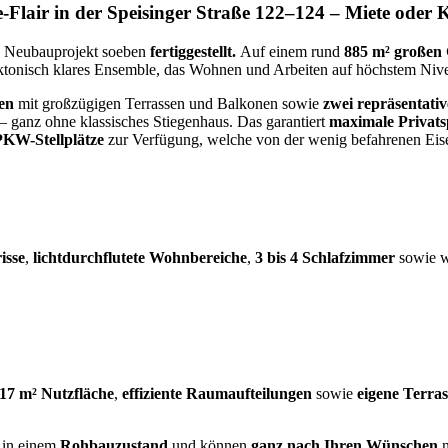
Flair in der Speisinger Straße 122–124 – Miete oder 
e Neubauprojekt soeben
fertiggestellt.
Auf einem rund
885 m² großen
ektonisch klares Ensemble, das Wohnen und Arbeiten auf höchstem Nive
en
mit großzügigen Terrassen und Balkonen sowie
zwei repräsentati
– ganz ohne klassisches Stiegenhaus. Das garantiert
maximale Privat
PKW-Stellplätze
zur Verfügung, welche von der wenig befahrenen Eise
isse
,
lichtdurchflutete Wohnbereiche
,
3 bis 4 Schlafzimmer
sowie w
17 m² Nutzfläche
,
effiziente Raumaufteilungen
sowie
eigene Terra
n in einem
Rohbauzustand
und können
ganz nach Ihren Wünschen
n