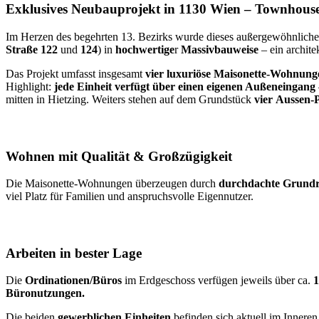
Exklusives Neubauprojekt in 1130 Wien – Townhouse-
Im Herzen des begehrten 13. Bezirks wurde dieses außergewöhnlich
Straße
122
und
124
) in
hochwertige
r
Massivbauweise
– ein archit
Das Projekt umfasst insgesamt
vier luxuriöse Maisonette-Wohnung
Highlight:
jede Einheit verfügt über einen eigenen Außeneingang
mitten in Hietzing. Weiters stehen auf dem Grundstück
vier Aussen-
Wohnen mit Qualität & Großzügigkeit
Die Maisonette-Wohnungen überzeugen durch
durchdachte Grundr
viel Platz für Familien und anspruchsvolle Eigennutzer.
Arbeiten in bester Lage
Die
Ordinationen/Büros
im Erdgeschoss verfügen jeweils über ca.
1
Büro­nutzungen.
Die beiden
gewerblichen Einheiten
befinden sich aktuell im Innere