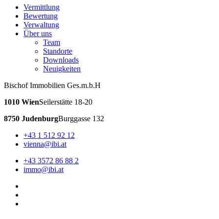
Vermittlung
Bewertung
Verwaltung
Über uns
Team
Standorte
Downloads
Neuigkeiten
Bischof Immobilien Ges.m.b.H
1010 Wien
Seilerstätte 18-20
8750 Judenburg
Burggasse 132
+43 1 512 92 12
vienna@ibi.at
+43 3572 86 88 2
immo@ibi.at