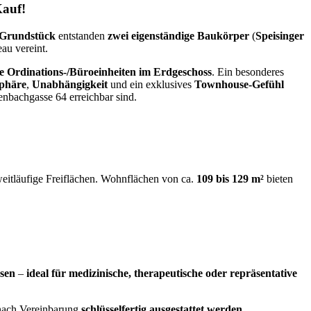
Kauf!
 Grundstück
entstanden
zwei eigenständige Baukörper
(
Speisinger
au vereint.
ve Ordinations-/Büroeinheiten im Erdgeschoss
. Ein besonderes
sphäre
,
Unabhängigkeit
und ein exklusives
Townhouse-Gefühl
nbachgasse 64 erreichbar sind.
eitläufige Freiflächen. Wohnflächen von ca.
109 bis 129 m²
bieten
ssen
–
ideal für medizinische, therapeutische oder repräsentative
ach Vereinbarung
schlüsselfertig ausgestattet werden.