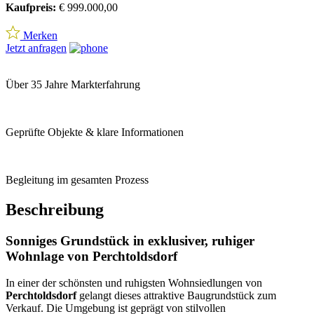
Faktenübersicht
Grundstücksfläche:
ca. 1200 m²
Teilung:
Realteilung möglich
Widmung:
Bauland – Wohngebiet
Bauklassen:
I und II
Bauweise:
Unten gekuppelte Bauweise oben offene
Bauweise
Bebauungsdichte:
25 %
Zulässig:
bis zu 4 Wohneinheiten
Aufschließung:
Strom, Wasser, Kanal vorhanden
Nachbarn:
sehr freundlich, ruhige Umgebung
Lage:
exklusive Wohnsiedlung in Perchtoldsdorf
Hinweis gemäß Energieausweisvorlagegesetz: Ein Energieausweis
wurde vom Eigentümer bzw. Verkäufer, nach unserer Aufklärung