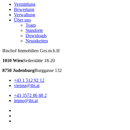
Vermittlung
Bewertung
Verwaltung
Über uns
Team
Standorte
Downloads
Neuigkeiten
Bischof Immobilien Ges.m.b.H
1010 Wien
Seilerstätte 18-20
8750 Judenburg
Burggasse 132
+43 1 512 92 12
vienna@ibi.at
+43 3572 86 88 2
immo@ibi.at