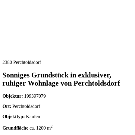
Sonniges Grundstück in exklusiver, ruhiger
Wohnlage von Perchtoldsdorf
In einer der schönsten und ruhigsten Wohnsiedlungen von
Perchtoldsdorf
gelangt dieses attraktive Baugrundstück zum
Verkauf. Die Umgebung ist geprägt von stilvollen
Einfamilienhäusern, gepflegten Gärten und einer besonders
freundlichen, gehobenen Nachbarschaft
– hier genießen Sie
Privatsphäre, Ruhe und höchste Lebensqualität.
Das Grundstück umfasst insgesamt
1200 m²
und kann
real geteilt
werden!
Eine
Realteilung
bedeutet, dass das bestehende Grundstück
tatsächlich in zwei neue, eigenständige Grundstücke geteilt wird
(keine ideelle Teilung), wodurch jedes Grundstück separat mit je 2
Wohneinheiten bebaut und im Grundbuch geführt werden kann.
Die
Grenzverhandlung mit dem Geometer
wurde bereits
durchgeführt, sämtliche
Grenzen sind somit geklärt
. Strom,
Wasser und Kanal sind bereits vorhanden.
Nach dem
Abbruch der Bestandsgebäude
kann unmittelbar mit
der Neubauplanung begonnen werden – somit eine
ideale
Grundlage für Ihr Bauprojekt
.