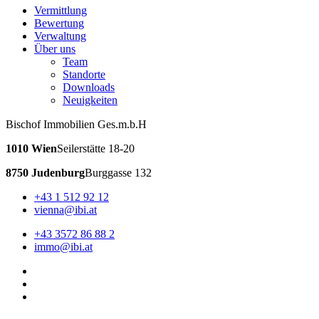
Vermittlung
Bewertung
Verwaltung
Über uns
Team
Standorte
Downloads
Neuigkeiten
Bischof Immobilien Ges.m.b.H
1010 Wien
Seilerstätte 18-20
8750 Judenburg
Burggasse 132
+43 1 512 92 12
vienna@ibi.at
+43 3572 86 88 2
immo@ibi.at