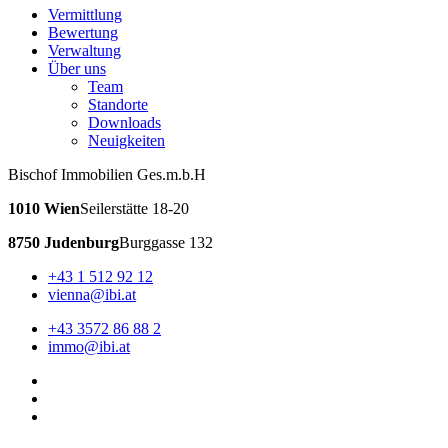
Vermittlung
Bewertung
Verwaltung
Über uns
Team
Standorte
Downloads
Neuigkeiten
Bischof Immobilien Ges.m.b.H
1010 Wien
Seilerstätte 18-20
8750 Judenburg
Burggasse 132
+43 1 512 92 12
vienna@ibi.at
+43 3572 86 88 2
immo@ibi.at