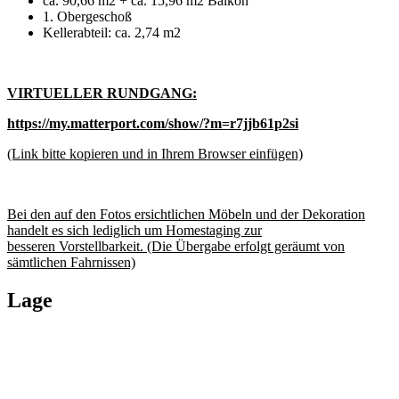
ca. 90,66 m2 + ca. 15,96 m2 Balkon
1. Obergeschoß
Kellerabteil: ca. 2,74 m2
VIRTUELLER RUNDGANG:
https://my.matterport.com/show/?m=r7jjb61p2si
(Link bitte kopieren und in Ihrem Browser einfügen)
Bei den auf den Fotos ersichtlichen Möbeln und der Dekoration
handelt es sich lediglich um Homestaging zur
besseren Vorstellbarkeit. (Die Übergabe erfolgt geräumt von
sämtlichen Fahrnissen)
Lage