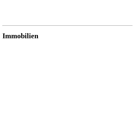
Immobilien
1210 Wien
Direkt neben Stammersdorf – Sonnige 2-
Zimmerwohnung mit Privat-Zugang & Loggia
1
Zimmer
€ 189.900,00
Preis