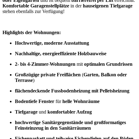
oder Eigengarten
und ist bequem
barrierefrei per Lift
erreichbar.
Komfortable Garagenstellplätze
in der
hauseigenen Tiefgarage
stehen ebenfalls zur Verfügung!
Highlights der Wohnungen:
Hochwertige, moderne Ausstattung
Nachhaltige, energieeffiziente Holzbauweise
2- bis 4-Zimmer-Wohnungen
mit
optimalen Grundrissen
Großzügige private Freiflächen
(
Garten, Balkon oder
Terrasse
)
flächendeckende Fussbodenheizung mit Pelletsheizung
Bodentiefe Fenster
für
helle Wohnräume
Tiefgarage
und
komfortabler Aufzug
hochwertige Sanitärgegenstände und großformatiges
Feinsteinzeug in den Sanitärräumen
Eichenparkett und teilweise Eichendielen auf den Böden