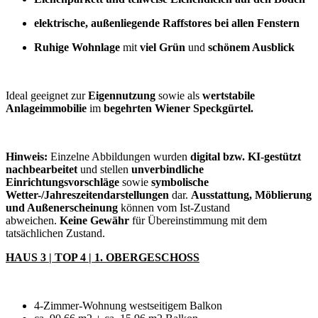
elektrische, außenliegende Raffstores bei allen Fenstern
Ruhige Wohnlage
mit
viel Grün
und
schönem Ausblick
Ideal geeignet zur
Eigennutzung
sowie als
wertstabile
Anlageimmobilie
im
begehrten Wiener Speckgürtel.
Hinweis:
Einzelne Abbildungen wurden
digital bzw. KI-gestützt
nachbearbeitet
und stellen
unverbindliche
Einrichtungsvorschläge
sowie
symbolische
Wetter-/Jahreszeitendarstellungen
dar.
Ausstattung, Möblierung
und Außenerscheinung
können vom Ist-Zustand
abweichen.
Keine Gewähr
für Übereinstimmung mit dem
tatsächlichen Zustand.
HAUS 3 | TOP 4 | 1. OBERGESCHOSS
4-Zimmer-Wohnung westseitigem Balkon