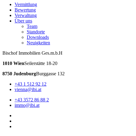
Vermittlung
Bewertung
Verwaltung
Über uns
Team
Standorte
Downloads
Neuigkeiten
Bischof Immobilien Ges.m.b.H
1010 Wien
Seilerstätte 18-20
8750 Judenburg
Burggasse 132
+43 1 512 92 12
vienna@ibi.at
+43 3572 86 88 2
immo@ibi.at