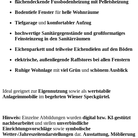
flächendeckende Fussbodenheizung mit Pelletsheizung
Bodentiefe Fenster
für
helle Wohnräume
Tiefgarage
und
komfortabler Aufzug
hochwertige Sanitärgegenstände und großformatiges
Feinsteinzeug in den Sanitärräumen
Eichenparkett und teilweise Eichendielen auf den Böden
elektrische, außenliegende Raffstores bei allen Fenstern
Ruhige Wohnlage
mit
viel Grün
und
schönem Ausblick
Ideal geeignet zur
Eigennutzung
sowie als
wertstabile
Anlageimmobilie
im
begehrten Wiener Speckgürtel.
Hinweis:
Einzelne Abbildungen wurden
digital bzw. KI-gestützt
nachbearbeitet
und stellen
unverbindliche
Einrichtungsvorschläge
sowie
symbolische
Wetter-/Jahreszeitendarstellungen
dar.
Ausstattung, Möblierung