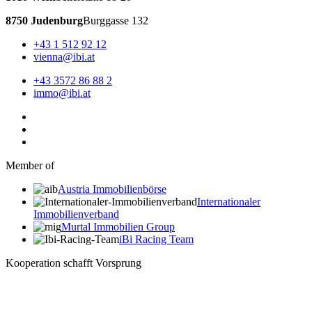
8750 Judenburg
Burggasse 132
+43 1 512 92 12
vienna@ibi.at
+43 3572 86 88 2
immo@ibi.at
Member of
Austria Immobilienbörse
Internationaler
Immobilienverband
Murtal Immobilien Group
iBi Racing Team
Kooperation schafft Vorsprung