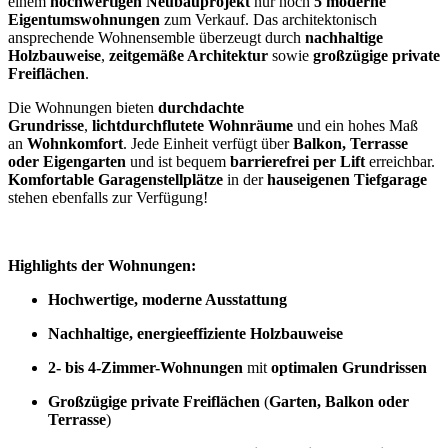
einem
hochwertigen Neubauprojekt
nur noch
5 moderne
Eigentumswohnungen
zum Verkauf. Das architektonisch
ansprechende Wohnensemble überzeugt durch
nachhaltige
Holzbauweise
,
zeitgemäße Architektur
sowie
großzügige private
Freiflächen
.
Die Wohnungen bieten
durchdachte
Grundrisse
,
lichtdurchflutete Wohnräume
und ein hohes Maß
an
Wohnkomfort
. Jede Einheit verfügt über
Balkon, Terrasse
oder Eigengarten
und ist bequem
barrierefrei per Lift
erreichbar.
Komfortable Garagenstellplätze
in der
hauseigenen Tiefgarage
stehen ebenfalls zur Verfügung!
Highlights der Wohnungen:
Hochwertige, moderne Ausstattung
Nachhaltige, energieeffiziente Holzbauweise
2- bis 4-Zimmer-Wohnungen
mit
optimalen Grundrissen
Großzügige private Freiflächen
(
Garten, Balkon oder
Terrasse
)