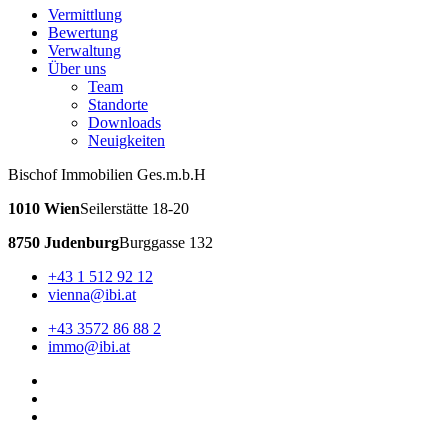
Vermittlung
Bewertung
Verwaltung
Über uns
Team
Standorte
Downloads
Neuigkeiten
Bischof Immobilien Ges.m.b.H
1010 Wien
Seilerstätte 18-20
8750 Judenburg
Burggasse 132
+43 1 512 92 12
vienna@ibi.at
+43 3572 86 88 2
immo@ibi.at