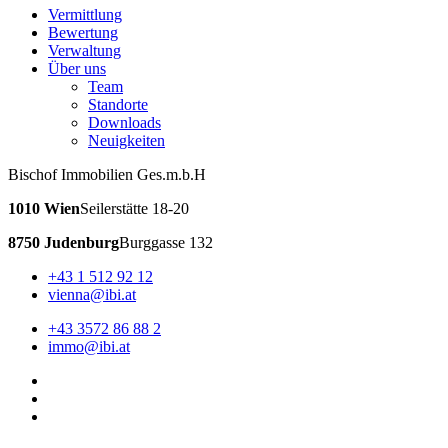
Vermittlung
Bewertung
Verwaltung
Über uns
Team
Standorte
Downloads
Neuigkeiten
Bischof Immobilien Ges.m.b.H
1010 Wien
Seilerstätte 18-20
8750 Judenburg
Burggasse 132
+43 1 512 92 12
vienna@ibi.at
+43 3572 86 88 2
immo@ibi.at