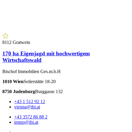
8112 Gratwein
170 ha Eigenjagd mit hochwertigem
Wirtschaftswald
Bischof Immobilien Ges.m.b.H
1010 Wien
Seilerstätte 18-20
8750 Judenburg
Burggasse 132
+43 1 512 92 12
vienna@ibi.at
+43 3572 86 88 2
immo@ibi.at