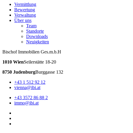
Vermittlung
Bewertung
Verwaltung
Über uns
Team
Standorte
Downloads
Neuigkeiten
Bischof Immobilien Ges.m.b.H
1010 Wien
Seilerstätte 18-20
8750 Judenburg
Burggasse 132
+43 1 512 92 12
vienna@ibi.at
+43 3572 86 88 2
immo@ibi.at