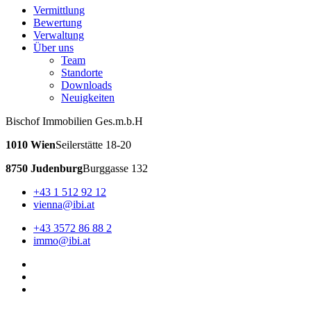
Vermittlung
Bewertung
Verwaltung
Über uns
Team
Standorte
Downloads
Neuigkeiten
Bischof Immobilien Ges.m.b.H
1010 Wien
Seilerstätte 18-20
8750 Judenburg
Burggasse 132
+43 1 512 92 12
vienna@ibi.at
+43 3572 86 88 2
immo@ibi.at