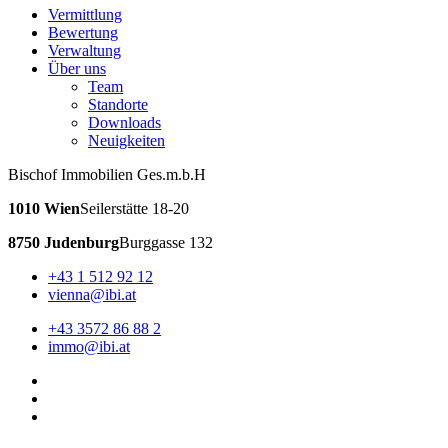
Vermittlung
Bewertung
Verwaltung
Über uns
Team
Standorte
Downloads
Neuigkeiten
Bischof Immobilien Ges.m.b.H
1010 Wien
Seilerstätte 18-20
8750 Judenburg
Burggasse 132
+43 1 512 92 12
vienna@ibi.at
+43 3572 86 88 2
immo@ibi.at