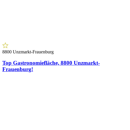
Direkt neben Stammersdorf – Sonnige 2-
Zimmerwohnung mit Privat-Zugang & Loggia
1
Zimmer
€ 189.900,00
Preis