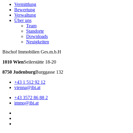
Vermittlung
Bewertung
Verwaltung
Über uns
Team
Standorte
Downloads
Neuigkeiten
Bischof Immobilien Ges.m.b.H
1010 Wien
Seilerstätte 18-20
8750 Judenburg
Burggasse 132
+43 1 512 92 12
vienna@ibi.at
+43 3572 86 88 2
immo@ibi.at