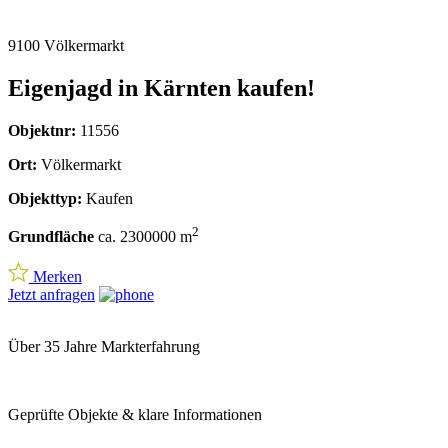
Die
Jagdfläche bietet hervorragende Bedingungen für Gams-, Reh-,
Rot- und Schwarzwild
und verfügt über eine traditionsreiche
Jagdhistorie. Das geschlossene Gelände mit seinem natürlichen
Kessel bietet ideale Lebensräume für das Wild und sorgt für ein
einzigartiges Jagderlebnis. Diese Eigenjagd in Kärnten vereint
Nachhaltigkeit, Naturerlebnis und Wertanlage in einer der schönsten
Regionen Österreichs.
gesunder Mischwald
mit hoher Holzqualität
sehr gute Erschließung
durch Forstwege
Jagdhütte
mit eigenem Wasserbrunnen
Gams-, Reh-, Rot- und Schwarzwildbestand
Nähe zu Klagenfurt und dem Wörthersee
Ein seltenes Angebot für
Jäger, Naturfreunde und Investoren
, die
ein Stück unberührte Kärntner Landschaft ihr Eigen nennen
möchten.
Alleinbeauftragt
und
nähere Informationen
nur über
unser Büro !
BITTE BEACHTEN SIE, DASS WIR AUFGRUND DER