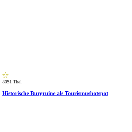
8112 Gratwein
170 ha Eigenjagd mit hochwertigem
Wirtschaftswald
Bischof Immobilien Ges.m.b.H
1010 Wien
Seilerstätte 18-20
8750 Judenburg
Burggasse 132
+43 1 512 92 12
vienna@ibi.at
+43 3572 86 88 2
immo@ibi.at