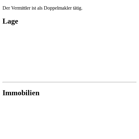
1210 Wien
SONNIGES WOHNJUWEL: Moderne
Familienwohnung mit Kahlenberg-Blick & Loggia
in Stammersdorf
3
Zimmer
€ 359.000,00
Preis