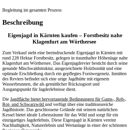
NACHWEISPFLICHT GEGENÜBER DEM EIGENTÜMER
NUR
ANFRAGEN MIT VOLLSTÄNDIGER ANGABE DER
ANSCHRIFT
BEARBEITEN KÖNNEN.
Land & Forstwirtschaftsverkäufe unterliegen einer grundverkehrsbehördlichen
Genehmigung.
Der Vermittler ist als Doppelmakler tätig.
Lage
Immobilien