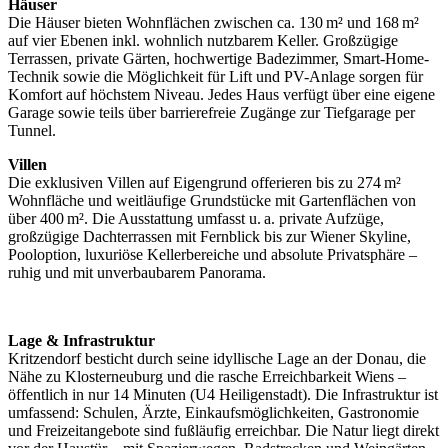
Häuser
Die Häuser bieten Wohnflächen zwischen ca. 130 m² und 168 m²
auf vier Ebenen inkl. wohnlich nutzbarem Keller. Großzügige
Terrassen, private Gärten, hochwertige Badezimmer, Smart-Home-
Technik sowie die Möglichkeit für Lift und PV-Anlage sorgen für
Komfort auf höchstem Niveau. Jedes Haus verfügt über eine eigene
Garage sowie teils über barrierefreie Zugänge zur Tiefgarage per
Tunnel.
Villen
Die exklusiven Villen auf Eigengrund offerieren bis zu 274 m²
Wohnfläche und weitläufige Grundstücke mit Gartenflächen von
über 400 m². Die Ausstattung umfasst u. a. private Aufzüge,
großzügige Dachterrassen mit Fernblick bis zur Wiener Skyline,
Pooloption, luxuriöse Kellerbereiche und absolute Privatsphäre –
ruhig und mit unverbaubarem Panorama.
Lage & Infrastruktur
Kritzendorf besticht durch seine idyllische Lage an der Donau, die
Nähe zu Klosterneuburg und die rasche Erreichbarkeit Wiens –
öffentlich in nur 14 Minuten (U4 Heiligenstadt). Die Infrastruktur ist
umfassend: Schulen, Ärzte, Einkaufsmöglichkeiten, Gastronomie
und Freizeitangebote sind fußläufig erreichbar. Die Natur liegt direkt