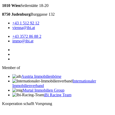
1010 Wien
Seilerstätte 18-20
8750 Judenburg
Burggasse 132
+43 1 512 92 12
vienna@ibi.at
+43 3572 86 88 2
immo@ibi.at
Member of
Austria Immobilienbörse
Internationaler
Immobilienverband
Murtal Immobilien Group
iBi Racing Team
Kooperation schafft Vorsprung