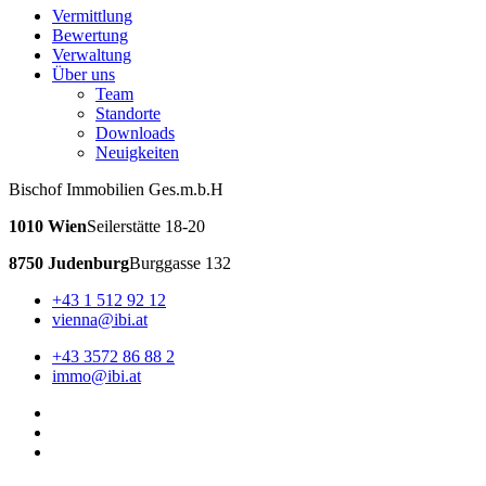
Vermittlung
Bewertung
Verwaltung
Über uns
Team
Standorte
Downloads
Neuigkeiten
Bischof Immobilien Ges.m.b.H
1010 Wien
Seilerstätte 18-20
8750 Judenburg
Burggasse 132
+43 1 512 92 12
vienna@ibi.at
+43 3572 86 88 2
immo@ibi.at