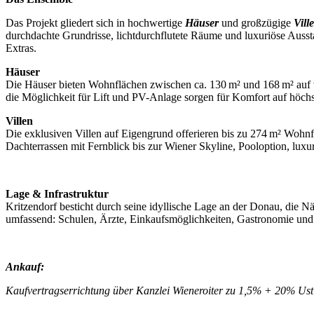
Das Projekt gliedert sich in hochwertige
Häuser
und großzügige
Vill
durchdachte Grundrisse, lichtdurchflutete Räume und luxuriöse Auss
Extras.
Häuser
Die Häuser bieten Wohnflächen zwischen ca. 130 m² und 168 m² auf 
die Möglichkeit für Lift und PV-Anlage sorgen für Komfort auf höchs
Villen
Die exklusiven Villen auf Eigengrund offerieren bis zu 274 m² Wohnf
Dachterrassen mit Fernblick bis zur Wiener Skyline, Pooloption, lux
Lage & Infrastruktur
Kritzendorf besticht durch seine idyllische Lage an der Donau, die Nä
umfassend: Schulen, Ärzte, Einkaufsmöglichkeiten, Gastronomie und F
Ankauf:
Kaufvertragserrichtung über Kanzlei Wieneroiter zu 1,5% + 20% Us