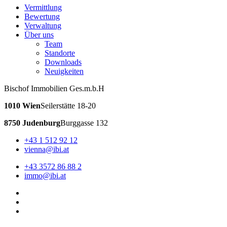
Vermittlung
Bewertung
Verwaltung
Über uns
Team
Standorte
Downloads
Neuigkeiten
Bischof Immobilien Ges.m.b.H
1010 Wien
Seilerstätte 18-20
8750 Judenburg
Burggasse 132
+43 1 512 92 12
vienna@ibi.at
+43 3572 86 88 2
immo@ibi.at