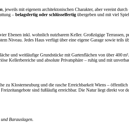
en
, jeweils mit eigenem architektonischen Charakter, aber vereint durch
tattung –
belagsfertig oder schlüsselfertig
übergeben und mit viel Spiel
vier Ebenen inkl. wohnlich nutzbarem Keller. Großzügige Terrassen,
tem Niveau. Jedes Haus verfügt über eine eigene Garage sowie teils üb
läche und weitläufige Grundstücke mit Gartenflächen von über 400 m². 
uriöse Kellerbereiche und absolute Privatsphäre – ruhig und mit unver
he zu Klosterneuburg und die rasche Erreichbarkeit Wiens – öffentlich i
reizeitangebote sind fußläufig erreichbar. Die Natur liegt direkt vor
t und Barauslagen.