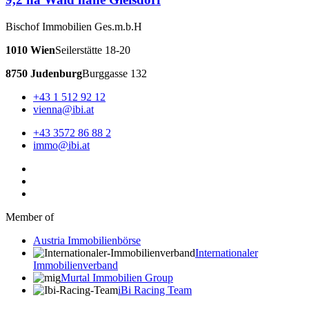
Bischof Immobilien Ges.m.b.H
1010 Wien
Seilerstätte 18-20
8750 Judenburg
Burggasse 132
+43 1 512 92 12
vienna@ibi.at
+43 3572 86 88 2
immo@ibi.at
Member of
Austria Immobilienbörse
Internationaler
Immobilienverband
Murtal Immobilien Group
iBi Racing Team