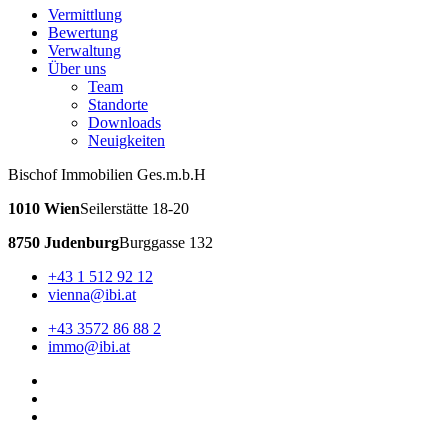
Vermittlung
Bewertung
Verwaltung
Über uns
Team
Standorte
Downloads
Neuigkeiten
Bischof Immobilien Ges.m.b.H
1010 Wien
Seilerstätte 18-20
8750 Judenburg
Burggasse 132
+43 1 512 92 12
vienna@ibi.at
+43 3572 86 88 2
immo@ibi.at