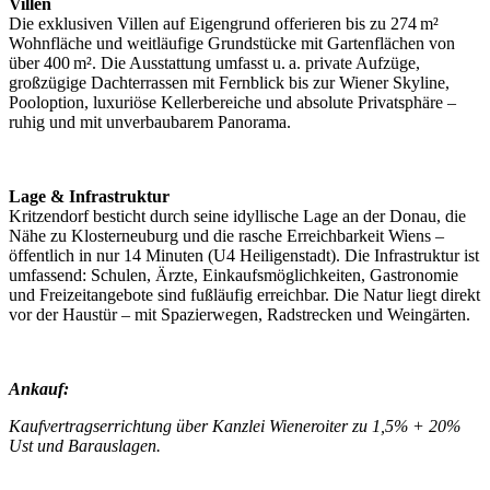
Villen
Die exklusiven Villen auf Eigengrund offerieren bis zu 274 m²
Wohnfläche und weitläufige Grundstücke mit Gartenflächen von
über 400 m². Die Ausstattung umfasst u. a. private Aufzüge,
großzügige Dachterrassen mit Fernblick bis zur Wiener Skyline,
Pooloption, luxuriöse Kellerbereiche und absolute Privatsphäre –
ruhig und mit unverbaubarem Panorama.
Lage & Infrastruktur
Kritzendorf besticht durch seine idyllische Lage an der Donau, die
Nähe zu Klosterneuburg und die rasche Erreichbarkeit Wiens –
öffentlich in nur 14 Minuten (U4 Heiligenstadt). Die Infrastruktur ist
umfassend: Schulen, Ärzte, Einkaufsmöglichkeiten, Gastronomie
und Freizeitangebote sind fußläufig erreichbar. Die Natur liegt direkt
vor der Haustür – mit Spazierwegen, Radstrecken und Weingärten.
Ankauf:
Kaufvertragserrichtung über Kanzlei Wieneroiter zu 1,5% + 20%
Ust und Barauslagen.