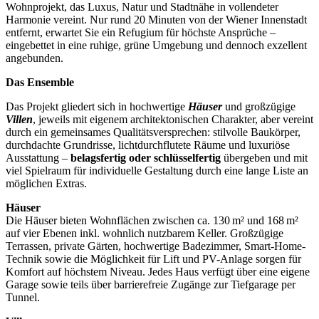
Wohnprojekt, das Luxus, Natur und Stadtnähe in vollendeter
Harmonie vereint. Nur rund 20 Minuten von der Wiener Innenstadt
entfernt, erwartet Sie ein Refugium für höchste Ansprüche –
eingebettet in eine ruhige, grüne Umgebung und dennoch exzellent
angebunden.
Das Ensemble
Das Projekt gliedert sich in hochwertige
Häuser
und großzügige
Villen
, jeweils mit eigenem architektonischen Charakter, aber vereint
durch ein gemeinsames Qualitätsversprechen: stilvolle Baukörper,
durchdachte Grundrisse, lichtdurchflutete Räume und luxuriöse
Ausstattung –
belagsfertig oder schlüsselfertig
übergeben und mit
viel Spielraum für individuelle Gestaltung durch eine lange Liste an
möglichen Extras.
Häuser
Die Häuser bieten Wohnflächen zwischen ca. 130 m² und 168 m²
auf vier Ebenen inkl. wohnlich nutzbarem Keller. Großzügige
Terrassen, private Gärten, hochwertige Badezimmer, Smart-Home-
Technik sowie die Möglichkeit für Lift und PV-Anlage sorgen für
Komfort auf höchstem Niveau. Jedes Haus verfügt über eine eigene
Garage sowie teils über barrierefreie Zugänge zur Tiefgarage per
Tunnel.