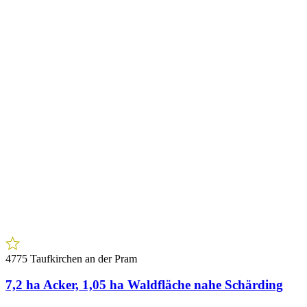
1210 Wien
SONNIGES WOHNJUWEL: Moderne
Familienwohnung mit Kahlenberg-Blick & Loggia
in Stammersdorf
3
Zimmer
€ 359.000,00
Preis