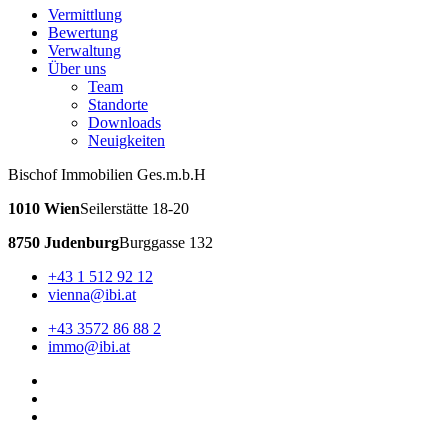
Vermittlung
Bewertung
Verwaltung
Über uns
Team
Standorte
Downloads
Neuigkeiten
Bischof Immobilien Ges.m.b.H
1010 Wien
Seilerstätte 18-20
8750 Judenburg
Burggasse 132
+43 1 512 92 12
vienna@ibi.at
+43 3572 86 88 2
immo@ibi.at