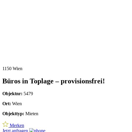
wichtigsten Geschäftsbezirke Wiens.
Das Center liegt strategisch günstig in der Nähe einer der
verkehrsreichsten Verkehrsknotenpunkte Österreichs gelegen. Von
dort erreicht man problemlos den Westen Österreichs sowie große
Teile West-Europas. Die Lage des Centers zeichnet sich besonders
dadurch aus, dass es verkehrstechnisch durch die U-Bahn Linien U3
und U6, diverse Tram und Bus Linien sowie dem Vienna Airport
Bus und Vienna Sightseeing Bus erreichbar ist. Besonders zu
erwähnen ist, dass die weltbekannte Einkaufsstraße
„Mariahilferstraße“ direkt vis-a-vis liegt und das Stadtzentrum daher
bequem zu Fuß zu erreichen ist.
Für das kulinarische Wohl ist ebenfalls gesorgt – neben einem
großen Food-Court in der Westbahnhof City selbst, sind zahlreiche
Kaffeehäuser und Restaurant in unmittelbarer Gehdistanz. Das
Center hat insgesamt 4 Meetingräume – 2 davon mit Platz für bis zu
4 Personen, einer für 6 Personen und der größte Raum bietet Platz
für 16 Personen. Ebenfalls sind Videokonferenzen möglich.
Mieten Sie je nach Bedarf großzügige luftige Büros und
Meetingräume.
Laden Sie Ihre Gäste und Geschäftspartner in die Businesslounge
und nutzen Sie die Allgemeinflächen mit Küche.