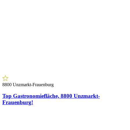
1210 Wien
Direkt neben Stammersdorf – Sonnige 2-
Zimmerwohnung mit Privat-Zugang & Loggia
1
Zimmer
€ 189.900,00
Preis