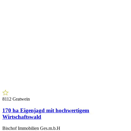
Murtal Immobilien Group
iBi Racing Team
Kooperation schafft Vorsprung
www.wirtschaftskanzlei.at
© Copyright – IBI Immobilien 2026
Impressum
Datenschutz
Cookie Einstellungen