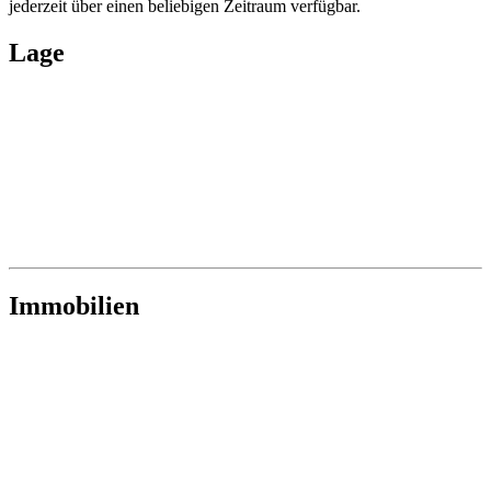
4775 Taufkirchen an der Pram
7,2 ha Acker, 1,05 ha Waldfläche nahe Schärding