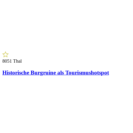
8112 Gratwein
170 ha Eigenjagd mit hochwertigem
Wirtschaftswald
Bischof Immobilien Ges.m.b.H
1010 Wien
Seilerstätte 18-20
8750 Judenburg
Burggasse 132
+43 1 512 92 12
vienna@ibi.at
+43 3572 86 88 2
immo@ibi.at
Member of
Austria Immobilienbörse
Internationaler
Immobilienverband