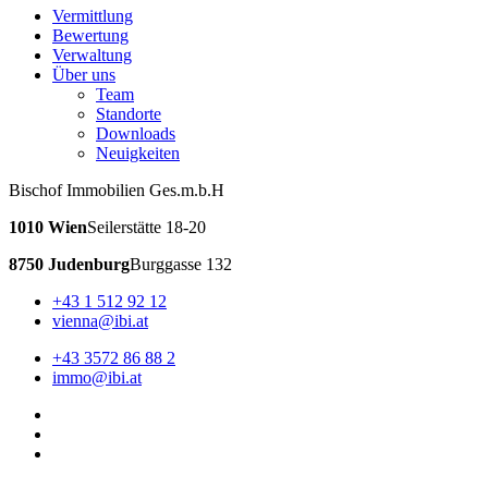
Vermittlung
Bewertung
Verwaltung
Über uns
Team
Standorte
Downloads
Neuigkeiten
Bischof Immobilien Ges.m.b.H
1010 Wien
Seilerstätte 18-20
8750 Judenburg
Burggasse 132
+43 1 512 92 12
vienna@ibi.at
+43 3572 86 88 2
immo@ibi.at