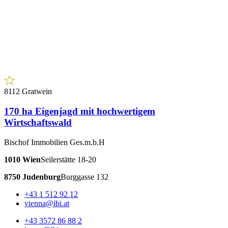
8112 Gratwein
170 ha Eigenjagd mit hochwertigem
Wirtschaftswald
Bischof Immobilien Ges.m.b.H
1010 Wien
Seilerstätte 18-20
8750 Judenburg
Burggasse 132
+43 1 512 92 12
vienna@ibi.at
+43 3572 86 88 2