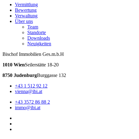
Vermittlung
Bewertung
Verwaltung
Über uns
Team
Standorte
Downloads
Neuigkeiten
Bischof Immobilien Ges.m.b.H
1010 Wien
Seilerstätte 18-20
8750 Judenburg
Burggasse 132
+43 1 512 92 12
vienna@ibi.at
+43 3572 86 88 2
immo@ibi.at