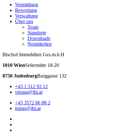
Vermittlung
Bewertung
Verwaltung
Über uns
Team
Standorte
Downloads
Neuigkeiten
Bischof Immobilien Ges.m.b.H
1010 Wien
Seilerstätte 18-20
8750 Judenburg
Burggasse 132
+43 1 512 92 12
vienna@ibi.at
+43 3572 86 88 2
immo@ibi.at