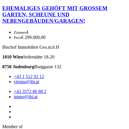
EHEMALIGES GEHÖFT MIT GROSSEM
GARTEN, SCHEUNE UND
NEBENGEBÄUDEN/GARAGEN!
4
Zimmer
€ 299.000,00
Preis
Bischof Immobilien Ges.m.b.H
1010 Wien
Seilerstätte 18-20
8750 Judenburg
Burggasse 132
+43 1 512 92 12
vienna@ibi.at
+43 3572 86 88 2
immo@ibi.at
Member of