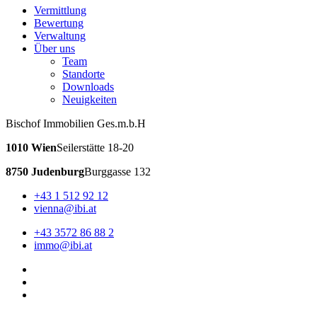
Vermittlung
Bewertung
Verwaltung
Über uns
Team
Standorte
Downloads
Neuigkeiten
Bischof Immobilien Ges.m.b.H
1010 Wien
Seilerstätte 18-20
8750 Judenburg
Burggasse 132
+43 1 512 92 12
vienna@ibi.at
+43 3572 86 88 2
immo@ibi.at