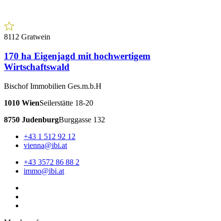
8112 Gratwein
170 ha Eigenjagd mit hochwertigem
Wirtschaftswald
Bischof Immobilien Ges.m.b.H
1010 Wien
Seilerstätte 18-20
8750 Judenburg
Burggasse 132
+43 1 512 92 12
vienna@ibi.at
+43 3572 86 88 2
immo@ibi.at