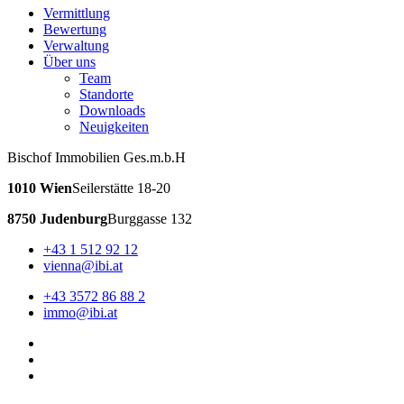
Vermittlung
Bewertung
Verwaltung
Über uns
Team
Standorte
Downloads
Neuigkeiten
Bischof Immobilien Ges.m.b.H
1010 Wien
Seilerstätte 18-20
8750 Judenburg
Burggasse 132
+43 1 512 92 12
vienna@ibi.at
+43 3572 86 88 2
immo@ibi.at