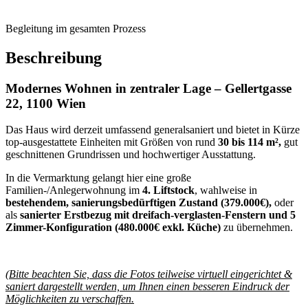
Das Haus wird derzeit umfassend generalsaniert und bietet in Kürze
top-ausgestattete Einheiten mit Größen von rund
30 bis 114 m²,
gut
geschnittenen Grundrissen und hochwertiger Ausstattung.
In die Vermarktung gelangt hier eine große
Familien-/Anlegerwohnung im
4. Liftstock
, wahlweise in
bestehendem, sanierungsbedürftigen Zustand (379.000€),
oder
als
sanierter Erstbezug mit dreifach-verglasten-Fenstern und 5
Zimmer-Konfiguration (480.000€ exkl. Küche)
zu übernehmen.
(Bitte beachten Sie, dass die Fotos teilweise virtuell eingerichtet &
saniert dargestellt werden, um Ihnen einen besseren Eindruck der
Möglichkeiten zu verschaffen.
Vermietung:
Im Falle einer Vermietung kommt der „angemessene Mietzins“ zur
Anwendung.