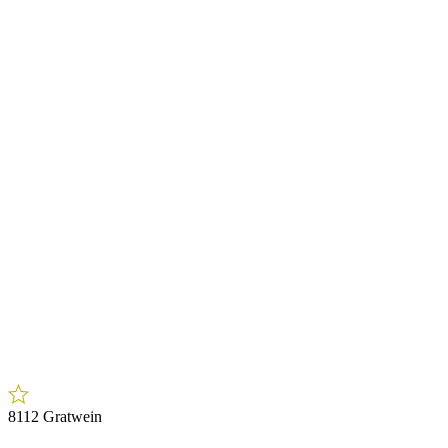
8112 Gratwein
170 ha Eigenjagd mit hochwertigem
Wirtschaftswald