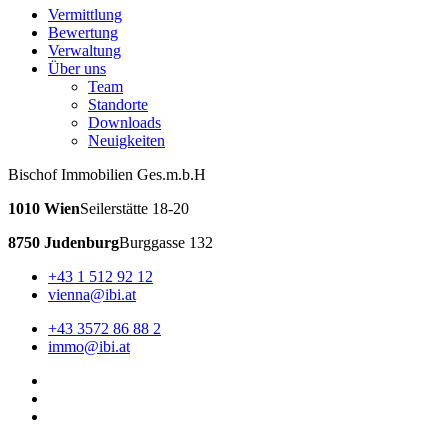
Vermittlung
Bewertung
Verwaltung
Über uns
Team
Standorte
Downloads
Neuigkeiten
Bischof Immobilien Ges.m.b.H
1010 Wien
Seilerstätte 18-20
8750 Judenburg
Burggasse 132
+43 1 512 92 12
vienna@ibi.at
+43 3572 86 88 2
immo@ibi.at