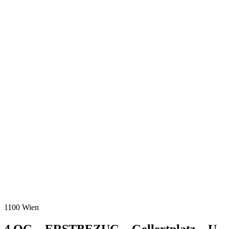
1100 Wien
4.OG – ERSTBEZUG – Gellertplatz – U-
Bahn Nähe
Objektnr:
6628
Ort:
Wien
Objekttyp:
Kaufen