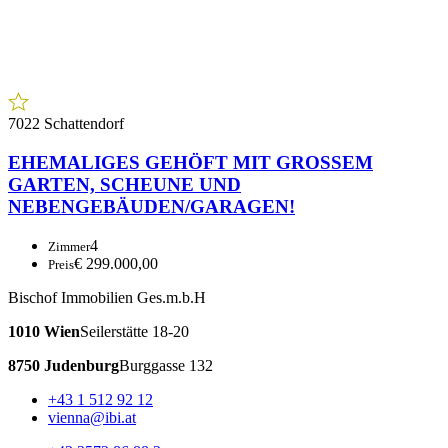
EHEMALIGES GEHÖFT MIT GROSSEM
GARTEN, SCHEUNE UND
NEBENGEBÄUDEN/GARAGEN!
4
Zimmer
€ 299.000,00
Preis
Bischof Immobilien Ges.m.b.H
1010 Wien
Seilerstätte 18-20
8750 Judenburg
Burggasse 132
+43 1 512 92 12
vienna@ibi.at
+43 3572 86 88 2
immo@ibi.at
Member of
Austria Immobilienbörse