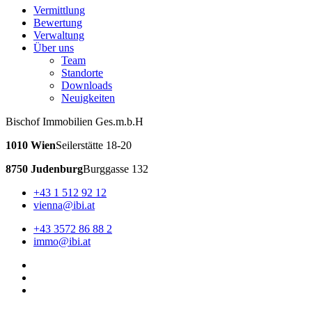
Vermittlung
Bewertung
Verwaltung
Über uns
Team
Standorte
Downloads
Neuigkeiten
Bischof Immobilien Ges.m.b.H
1010 Wien
Seilerstätte 18-20
8750 Judenburg
Burggasse 132
+43 1 512 92 12
vienna@ibi.at
+43 3572 86 88 2
immo@ibi.at