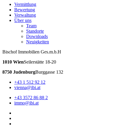
Vermittlung
Bewertung
Verwaltung
Über uns
Team
Standorte
Downloads
Neuigkeiten
Bischof Immobilien Ges.m.b.H
1010 Wien
Seilerstätte 18-20
8750 Judenburg
Burggasse 132
+43 1 512 92 12
vienna@ibi.at
+43 3572 86 88 2
immo@ibi.at