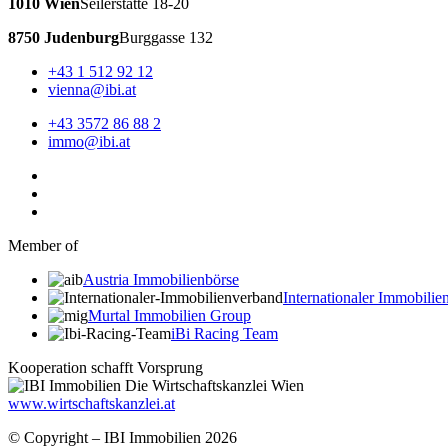
1010 Wien
Seilerstätte 18-20
8750 Judenburg
Burggasse 132
+43 1 512 92 12
vienna@ibi.at
+43 3572 86 88 2
immo@ibi.at
Member of
Austria Immobilienbörse
Internationaler Immobili
Murtal Immobilien Group
iBi Racing Team
Kooperation schafft Vorsprung
www.wirtschaftskanzlei.at
© Copyright – IBI Immobilien 2026