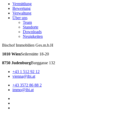
Vermittlung
Bewertung
Verwaltung
Über uns
Team
Standorte
Downloads
Neuigkeiten
Bischof Immobilien Ges.m.b.H
1010 Wien
Seilerstätte 18-20
8750 Judenburg
Burggasse 132
+43 1 512 92 12
vienna@ibi.at
+43 3572 86 88 2
immo@ibi.at