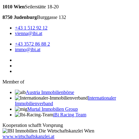
1010 Wien
Seilerstätte 18-20
8750 Judenburg
Burggasse 132
+43 1 512 92 12
vienna@ibi.at
+43 3572 86 88 2
immo@ibi.at
Member of
Austria Immobilienbörse
Internationaler
Immobilienverband
Murtal Immobilien Group
iBi Racing Team
Kooperation schafft Vorsprung
www.wirtschaftskanzlei.at