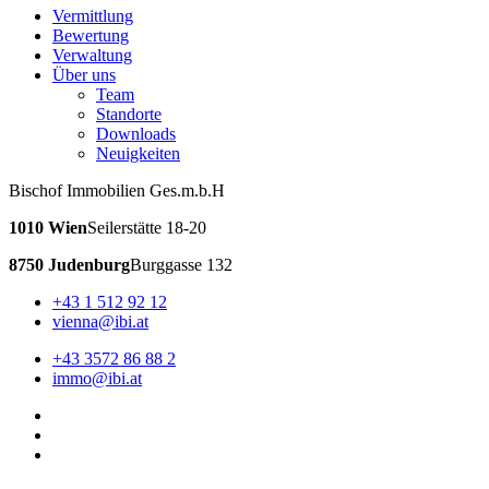
Vermittlung
Bewertung
Verwaltung
Über uns
Team
Standorte
Downloads
Neuigkeiten
Bischof Immobilien Ges.m.b.H
1010 Wien
Seilerstätte 18-20
8750 Judenburg
Burggasse 132
+43 1 512 92 12
vienna@ibi.at
+43 3572 86 88 2
immo@ibi.at