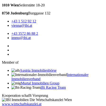
1010 Wien
Seilerstätte 18-20
8750 Judenburg
Burggasse 132
+43 1 512 92 12
vienna@ibi.at
+43 3572 86 88 2
immo@ibi.at
Member of
Austria Immobilienbörse
Internationaler
Immobilienverband
Murtal Immobilien Group
iBi Racing Team
Kooperation schafft Vorsprung
www.wirtschaftskanzlei.at