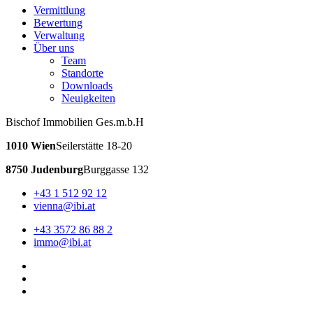
Vermittlung
Bewertung
Verwaltung
Über uns
Team
Standorte
Downloads
Neuigkeiten
Bischof Immobilien Ges.m.b.H
1010 Wien
Seilerstätte 18-20
8750 Judenburg
Burggasse 132
+43 1 512 92 12
vienna@ibi.at
+43 3572 86 88 2
immo@ibi.at