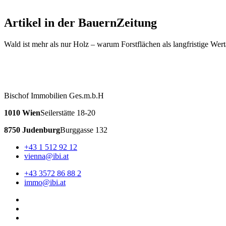
Artikel in der BauernZeitung
Wald ist mehr als nur Holz – warum Forstflächen als langfristige We
Bischof Immobilien Ges.m.b.H
1010 Wien
Seilerstätte 18-20
8750 Judenburg
Burggasse 132
+43 1 512 92 12
vienna@ibi.at
+43 3572 86 88 2
immo@ibi.at