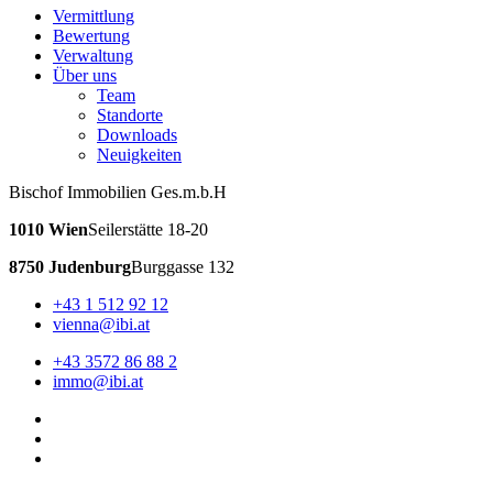
Vermittlung
Bewertung
Verwaltung
Über uns
Team
Standorte
Downloads
Neuigkeiten
Bischof Immobilien Ges.m.b.H
1010 Wien
Seilerstätte 18-20
8750 Judenburg
Burggasse 132
+43 1 512 92 12
vienna@ibi.at
+43 3572 86 88 2
immo@ibi.at